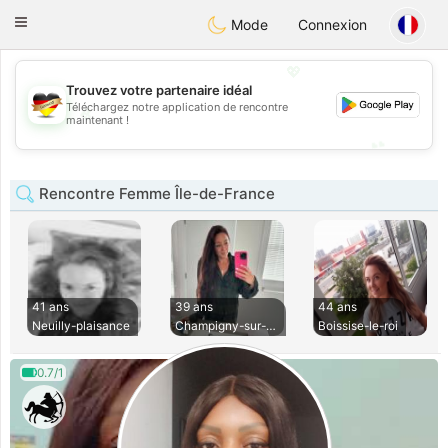
Deutsch
Dating
Toggle
Mode
Connexion
navigation
💖
Trouvez votre partenaire idéal
Téléchargez notre application de rencontre
💖
maintenant !
💕
💕
Rencontre Femme Île-de-France
41 ans
39 ans
44 ans
Neuilly-plaisance
Champigny-sur-Marn
Boissise-le-roi
0.7/1