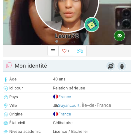
2
Laura75
longtemps
1
Mon identité
Âge
40 ans
Ici pour
Relation sérieuse
Pays
France
Île-de-France
Ville
Guyancourt
,
Origine
France
État civil
Célibataire
Niveau academic
Licence / Bachelier