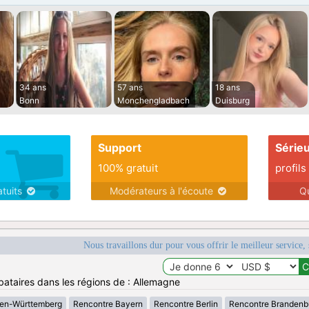
34 ans
57 ans
18 ans
Bonn
Monchengladbach
Duisburg
Support
Série
100% gratuit
profils
atuits
Modérateurs à l'écoute
Q
Nous travaillons dur pour vous offrir le meilleur service, 
bataires dans les régions de : Allemagne
en-Württemberg
Rencontre Bayern
Rencontre Berlin
Rencontre Brandenb