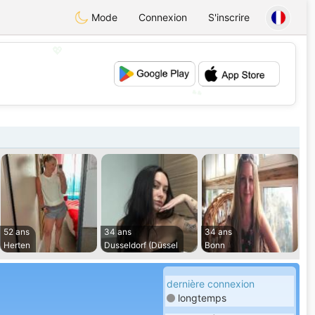
Mode
Connexion
S'inscrire
💖
💕
52 ans
34 ans
34 ans
Herten
Dusseldorf (Düssel
Bonn
dernière connexion
longtemps