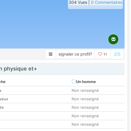
304 Vues |
0 Commentaires
signaler ce profil?
11
 physique et+
che
Un homme
x
Non renseigné
veux
Non renseigné
tte
Non renseigné
Non renseigné
Non renseigné