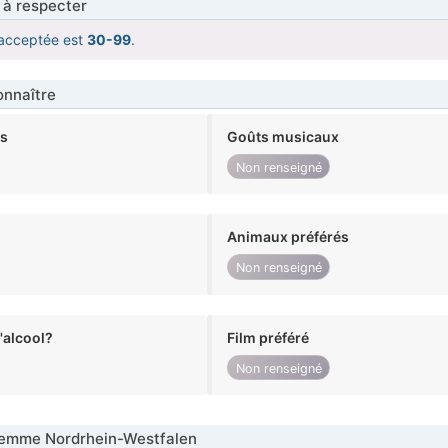
 à respecter
acceptée est
30-99
.
nnaître
ts
Goûts musicaux
Non renseigné
Animaux préférés
Non renseigné
alcool?
Film préféré
Non renseigné
emme Nordrhein-Westfalen