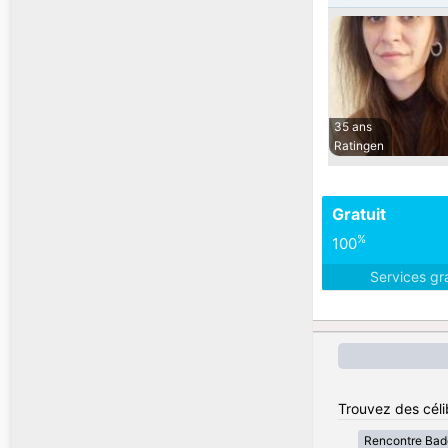
35 ans
Ratingen
Gratuit
%
100
Services gr
Trouvez des céli
Rencontre Bad