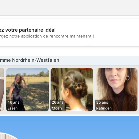
💖
z votre partenaire idéal
rgez notre application de rencontre maintenant !
💕
mme Nordrhein-Westfalen
46 ans
26 ans
35 ans
Essen
Moers
Ratingen