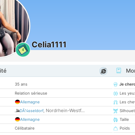
Celia1111
4
ité
Mon
35 ans
Je cher
Relation sérieuse
Les yeu
Allemagne
Les che
Nordrhein-Westf...
DÃ¼sseldorf
,
Silhoue
Allemagne
Taille
Célibataire
Poids