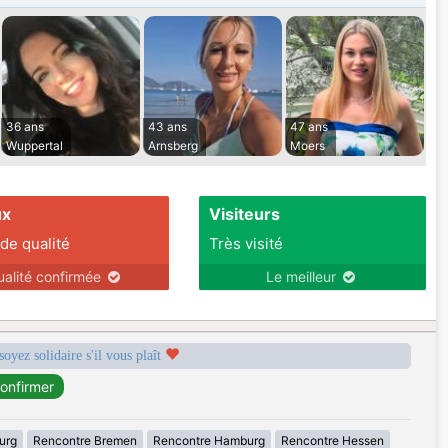
36 ans
43 ans
47 ans
Wuppertal
Arnsberg
Moers
ux
Visiteurs
 de qualité
Très visité
ualité confirmée
Le meilleur
soyez solidaire s'il vous plaît
urg
Rencontre Bremen
Rencontre Hamburg
Rencontre Hessen