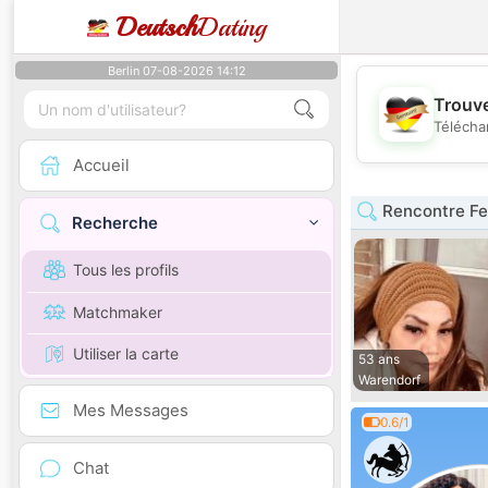
Deutsch
Dating
Berlin 07-08-2026 14:12
Trouve
Télécha
Accueil
Rencontre Fe
Recherche
Tous les profils
Matchmaker
Utiliser la carte
53 ans
Warendorf
Mes Messages
0.6/1
Chat