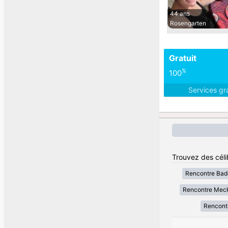
44 ans
Rosengarten
Gratuit
%
100
Services gr
Trouvez des céli
Rencontre Bad
Rencontre Mec
Rencont