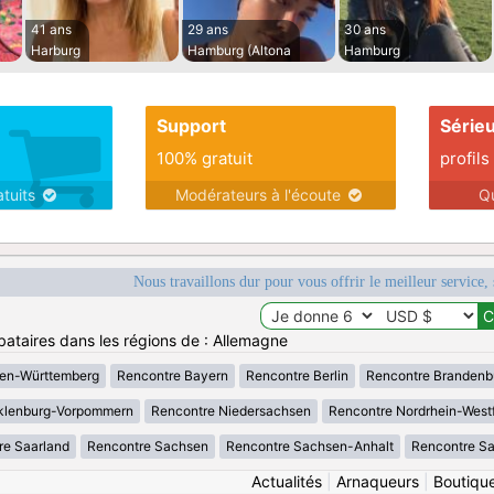
41 ans
29 ans
30 ans
Harburg
Hamburg (Altona
Hamburg
Support
Série
100% gratuit
profils
atuits
Modérateurs à l'écoute
Q
Nous travaillons dur pour vous offrir le meilleur service, 
bataires dans les régions de : Allemagne
en-Württemberg
Rencontre Bayern
Rencontre Berlin
Rencontre Brandenb
klenburg-Vorpommern
Rencontre Niedersachsen
Rencontre Nordrhein-West
re Saarland
Rencontre Sachsen
Rencontre Sachsen-Anhalt
Rencontre S
Actualités
|
Arnaqueurs
|
Boutiqu