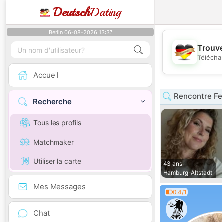
Deutsch
Dating
Berlin 06-08-2026 13:37
Trouve
Télécha
Accueil
Rencontre F
Recherche
Tous les profils
Matchmaker
Utiliser la carte
43 ans
Hamburg-Altstadt
Mes Messages
0.4/1
Chat