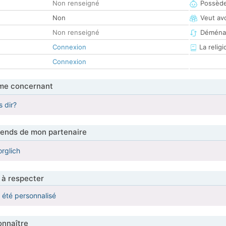
Non renseigné
Possède
Non
Veut av
Non renseigné
Déména
Connexion
La religi
Connexion
me concernant
s dir?
tends de mon partenaire
rglich
 à respecter
a été personnalisé
nnaître