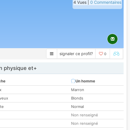
4 Vues |
0 Commentaires
signaler ce profil?
0
 physique et+
che
Un homme
x
Marron
veux
Blonds
tte
Normal
Non renseigné
Non renseigné