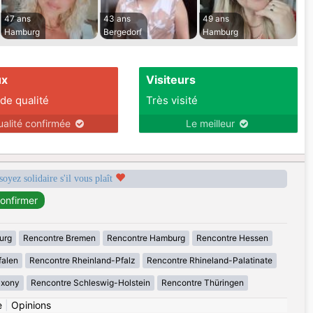
47 ans
43 ans
49 ans
Hamburg
Bergedorf
Hamburg
ux
Visiteurs
 de qualité
Très visité
ualité confirmée
Le meilleur
soyez solidaire s'il vous plaît
urg
Rencontre Bremen
Rencontre Hamburg
Rencontre Hessen
falen
Rencontre Rheinland-Pfalz
Rencontre Rhineland-Palatinate
axony
Rencontre Schleswig-Holstein
Rencontre Thüringen
e
|
Opinions