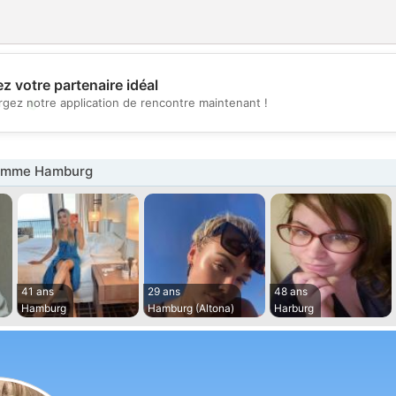
z votre partenaire idéal
💖
rgez notre application de rencontre maintenant !
💕
emme Hamburg
41 ans
29 ans
48 ans
Hamburg
Hamburg (Altona)
Harburg