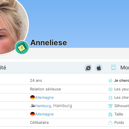
Anneliese
1
ité
Mon
24 ans
Je cher
Relation sérieuse
Les yeu
Allemagne
Les che
Hamburg
Hamburg
,
Silhoue
Allemagne
Taille
Célibataire
Poids