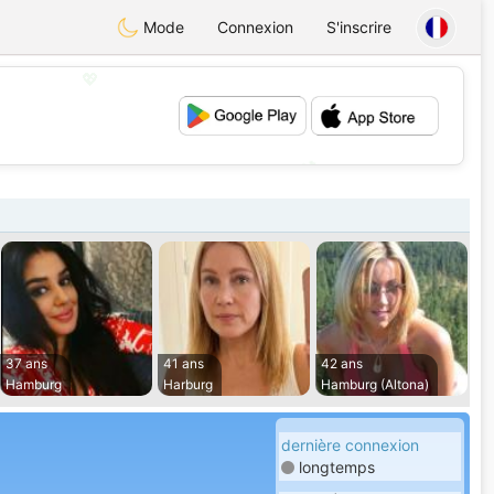
Mode
Connexion
S'inscrire
💖
💕
37 ans
41 ans
42 ans
Hamburg
Harburg
Hamburg (Altona)
dernière connexion
longtemps