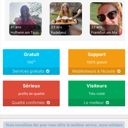
41 ans
33 ans
32 ans
Hofheim am Taun
Radebeul
Frankfurt am Ma
Gratuit
Support
%
100
100% gratuit
Services gratuits
Modérateurs à l'écoute
Sérieux
Visiteurs
profils de qualité
Très visité
Qualité confirmée
Le meilleur
Nous travaillons dur pour vous offrir le meilleur service, soyez solidaire