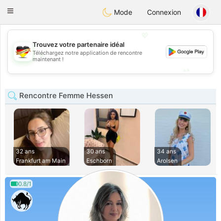
Deutsch
Dating
Toggle
Mode
Connexion
navigation
💖
Trouvez votre partenaire idéal
Téléchargez notre application de rencontre
💖
maintenant !
💕
💕
Rencontre Femme Hessen
32 ans
30 ans
34 ans
Frankfurt am Main
Eschborn
Arolsen
0.8/1