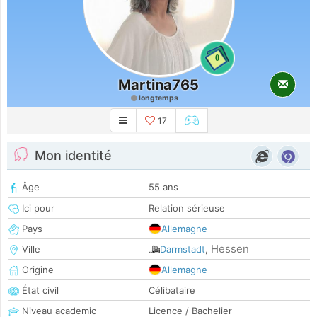
0
Martina765
longtemps
17
Mon identité
Âge
55 ans
Ici pour
Relation sérieuse
Pays
Allemagne
Hessen
Ville
Darmstadt
,
Origine
Allemagne
État civil
Célibataire
Niveau academic
Licence / Bachelier