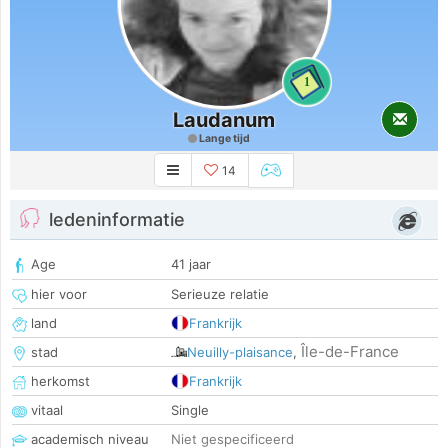
1
Laudanum
Lange tijd
14
ledeninformatie
Age
41 jaar
hier voor
Serieuze relatie
land
Frankrijk
Île-de-France
stad
Neuilly-plaisance
,
herkomst
Frankrijk
vitaal
Single
academisch niveau
Niet gespecificeerd