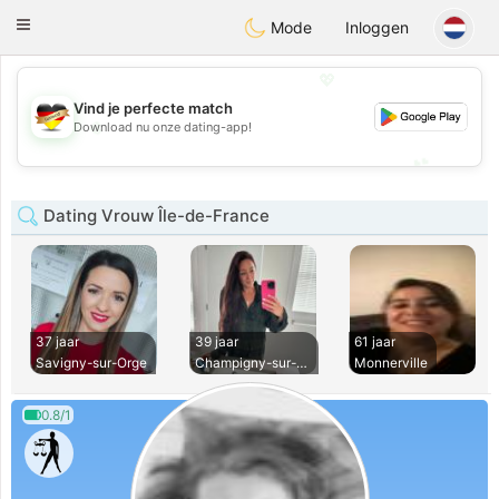
Deutsch
Dating
Toggle
Mode
Inloggen
navigation
💖
Vind je perfecte match
💖
Download nu onze dating-app!
💕
💕
Dating Vrouw Île-de-France
37 jaar
39 jaar
61 jaar
Savigny-sur-Orge
Champigny-sur-Marn
Monnerville
0.8/1