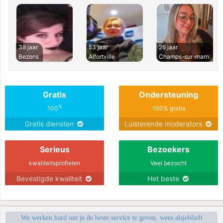
38 jaar
53 jaar
26 jaar
Bezons
Alfortville
Champs-sur-marn
Gratis
Ondersteuning
%
100
100% gratis
Gratis diensten
Luisterende moderators
Serieus
Bezoekers
kwaliteitsprofielen
Veel bezocht
Bevestigde kwaliteit
Het beste
We werken hard om je de beste service te geven, wees alsjeblieft