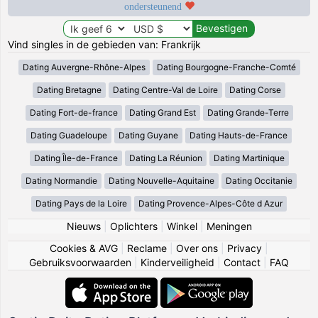
ondersteunend
Vind singles in de gebieden van: Frankrijk
Dating Auvergne-Rhône-Alpes
Dating Bourgogne-Franche-Comté
Dating Bretagne
Dating Centre-Val de Loire
Dating Corse
Dating Fort-de-france
Dating Grand Est
Dating Grande-Terre
Dating Guadeloupe
Dating Guyane
Dating Hauts-de-France
Dating Île-de-France
Dating La Réunion
Dating Martinique
Dating Normandie
Dating Nouvelle-Aquitaine
Dating Occitanie
Dating Pays de la Loire
Dating Provence-Alpes-Côte d Azur
Nieuws
|
Oplichters
|
Winkel
|
Meningen
Cookies & AVG
|
Reclame
|
Over ons
|
Privacy
|
Gebruiksvoorwaarden
|
Kinderveiligheid
|
Contact
|
FAQ