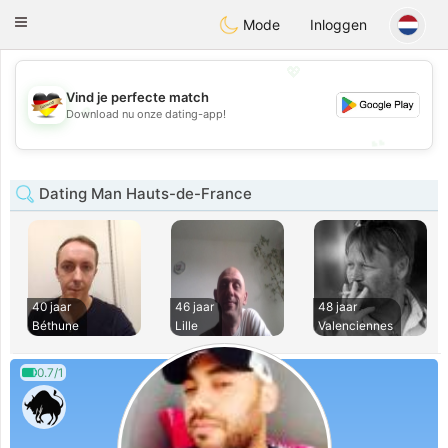
Deutsch
Dating
Toggle
Mode
Inloggen
navigation
💖
Vind je perfecte match
💖
Download nu onze dating-app!
💕
💕
Dating Man Hauts-de-France
40 jaar
46 jaar
48 jaar
Béthune
Lille
Valenciennes
0.7/1