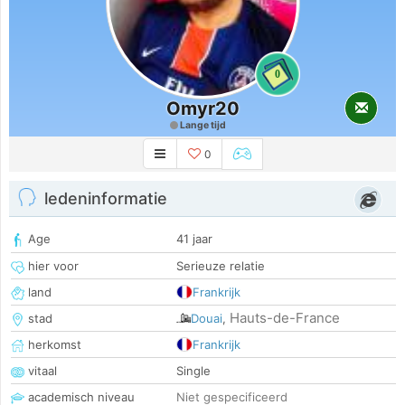
0
Omyr20
Lange tijd
0
ledeninformatie
Age
41 jaar
hier voor
Serieuze relatie
land
Frankrijk
Hauts-de-France
stad
Douai
,
herkomst
Frankrijk
vitaal
Single
academisch niveau
Niet gespecificeerd