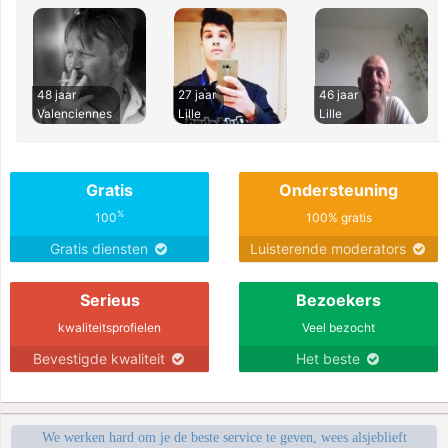
48 jaar
27 jaar
46 jaar
Valenciennes
Lille
Lille
Gratis
Ondersteuning
%
100
100% gratis
Gratis diensten
Luisterende moderators
Serieus
Bezoekers
kwaliteitsprofielen
Veel bezocht
Bevestigde kwaliteit
Het beste
We werken hard om je de beste service te geven, wees alsjeblieft