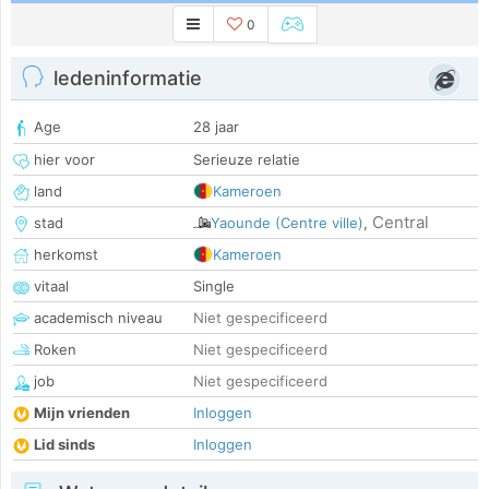
0
ledeninformatie
Age
28 jaar
hier voor
Serieuze relatie
land
Kameroen
Central
stad
Yaounde (Centre ville)
,
herkomst
Kameroen
vitaal
Single
academisch niveau
Niet gespecificeerd
Roken
Niet gespecificeerd
job
Niet gespecificeerd
Mijn vrienden
Inloggen
Lid sinds
Inloggen