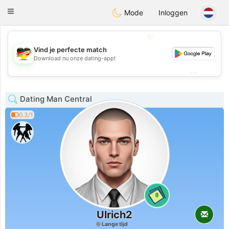
Deutsch
Dating
Toggle
Mode
Inloggen
navigation
💖
Vind je perfecte match
💖
Download nu onze dating-app!
💕
💕
Dating Man Central
0.3/1
0
Ulrich2
Lange tijd