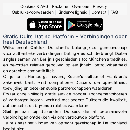
Cookies & AVG
|
Reclame
|
Over ons
|
Privacy
|
Gebruiksvoorwaarden
|
Kinderveiligheid
|
Contact
|
FAQ
Gratis Duits Dating Platform – Verbindingen door
heel Deutschland
Willkommen! Ontdek Duitsland's belangrijkste gemeenschap
voor authentieke verbindingen. Dating-deutsch.de brengt Duitse
singles samen van Berlijn's geschiedenis tot München's tradities,
en bevordert relaties gebouwd op eerlijkheid, betrouwbaarheid
en oprechte compatibiliteit.
Of je nu in Hamburg's havens, Keulen's cultuur of Frankfurt's
zakenwijk bent, vind compatibele Duitsers die oprechtheid,
toewijding en betekenisvolle partnerschappen waarderen.
Ervaar onze volledig gratis service zonder abonnementskosten
of verborgen kosten. Verbind met andere Duitsers die kwaliteit,
authenticiteit en blijvende relaties waarderen.
Sluit je aan bij duizenden Duitsers die al betekenisvolle
verbindingen ontdekken via ons vertrouwde platform.
Je reis naar het vinden van oprecht gezelschap in Deutschland
begint hier.