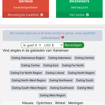
Serieus
Bezoekers
kwaliteitsprofielen
Veel bezocht
Bevestigde kwaliteit
Het beste
We werken hard om je de beste service te geven, wees alsjeblieft
ondersteunend
Vind singles in de gebieden van: Kameroen
Dating Adamaoua Region
Dating Adamawa
Dating Central
Dating Centre
Dating East
Dating Far North
Dating Far North Region
Dating Littoral
Dating North Region
Dating North-West Region
Dating Northwest
Dating South
Dating South-West Region
Dating Southwest
Dating West
Dating West Region
Nieuws
|
Oplichters
|
Winkel
|
Meningen