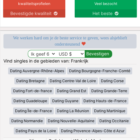
kwaliteitsprofielen
Veel bezocht
Bevestigde kwaliteit
Het beste
We werken hard om je de beste service te geven, wees alsjeblieft
ondersteunend
Vind singles in de gebieden van: Frankrijk
Dating Auvergne-Rhône-Alpes
Dating Bourgogne-Franche-Comté
Dating Bretagne
Dating Centre-Val de Loire
Dating Corse
Dating Fort-de-france
Dating Grand Est
Dating Grande-Terre
Dating Guadeloupe
Dating Guyane
Dating Hauts-de-France
Dating Île-de-France
Dating La Réunion
Dating Martinique
Dating Normandie
Dating Nouvelle-Aquitaine
Dating Occitanie
Dating Pays de la Loire
Dating Provence-Alpes-Côte d Azur