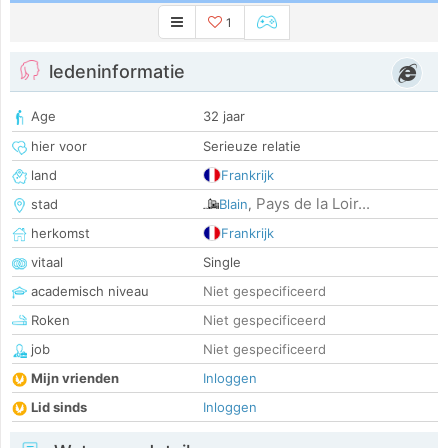
1
ledeninformatie
Age
32 jaar
hier voor
Serieuze relatie
land
Frankrijk
Pays de la Loir...
stad
Blain
,
herkomst
Frankrijk
vitaal
Single
academisch niveau
Niet gespecificeerd
Roken
Niet gespecificeerd
job
Niet gespecificeerd
Mijn vrienden
Inloggen
Lid sinds
Inloggen