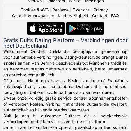
Nieuws
|
Oplichters
|
Winkel
|
Meningen
Cookies & AVG
|
Reclame
|
Over ons
|
Privacy
|
Gebruiksvoorwaarden
|
Kinderveiligheid
|
Contact
|
FAQ
Gratis Duits Dating Platform – Verbindingen door
heel Deutschland
Willkommen! Ontdek Duitsland's belangrijkste gemeenschap
voor authentieke verbindingen. Dating-deutsch.de brengt Duitse
singles samen van Berlijn's geschiedenis tot München's tradities,
en bevordert relaties gebouwd op eerlijkheid, betrouwbaarheid
en oprechte compatibiliteit.
Of je nu in Hamburg's havens, Keulen's cultuur of Frankfurt's
zakenwijk bent, vind compatibele Duitsers die oprechtheid,
toewijding en betekenisvolle partnerschappen waarderen.
Ervaar onze volledig gratis service zonder abonnementskosten
of verborgen kosten. Verbind met andere Duitsers die kwaliteit,
authenticiteit en blijvende relaties waarderen.
Sluit je aan bij duizenden Duitsers die al betekenisvolle
verbindingen ontdekken via ons vertrouwde platform.
Je reis naar het vinden van oprecht gezelschap in Deutschland