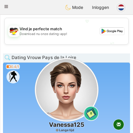
Deutsch
Dating
Toggle
Mode
Inloggen
navigation
💖
Vind je perfecte match
💖
Download nu onze dating-app!
💕
💕
Dating Vrouw Pays de la Loire
0.4/1
0
Vanessa125
Lange tijd