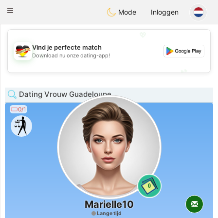
Deutsch
Dating
Toggle
Mode
Inloggen
navigation
💖
Vind je perfecte match
💖
Download nu onze dating-app!
💕
💕
Dating Vrouw Guadeloupe
0/1
0
Marielle10
Lange tijd