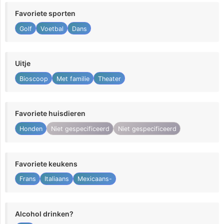
Favoriete sporten
Golf
Voetbal
Dans
Uitje
Bioscoop
Met familie
Theater
Favoriete huisdieren
Honden
Niet gespecificeerd
Niet gespecificeerd
Favoriete keukens
Frans
Italiaans
Mexicaans-
Alcohol drinken?