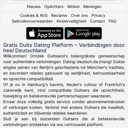
Nieuws
|
Oplichters
|
Winkel
|
Meningen
Cookies & AVG
|
Reclame
|
Over ons
|
Privacy
|
Gebruiksvoorwaarden
|
Kinderveiligheid
|
Contact
|
FAQ
Gratis Duits Dating Platform – Verbindingen door
heel Deutschland
Willkommen! Ontdek Duitsland's belangrijkste gemeenschap
voor authentieke verbindingen. Dating-deutsch.de brengt Duitse
singles samen van Berlijn's geschiedenis tot München's tradities,
en bevordert relaties gebouwd op eerlijkheid, betrouwbaarheid
en oprechte compatibiliteit.
Of je nu in Hamburg's havens, Keulen's cultuur of Frankfurt's
zakenwijk bent, vind compatibele Duitsers die oprechtheid,
toewijding en betekenisvolle partnerschappen waarderen.
Ervaar onze volledig gratis service zonder abonnementskosten
of verborgen kosten. Verbind met andere Duitsers die kwaliteit,
authenticiteit en blijvende relaties waarderen.
Sluit je aan bij duizenden Duitsers die al betekenisvolle
verbindingen ontdekken via ons vertrouwde platform.