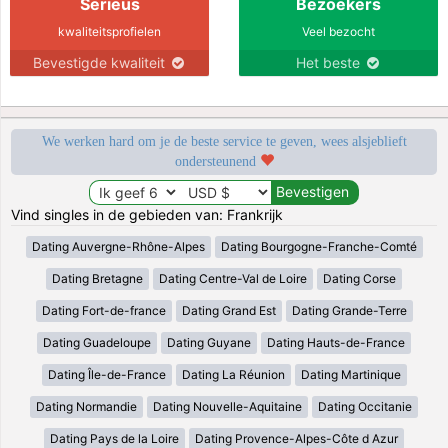
Serieus
Bezoekers
kwaliteitsprofielen
Veel bezocht
Bevestigde kwaliteit
Het beste
We werken hard om je de beste service te geven, wees alsjeblieft
ondersteunend
Vind singles in de gebieden van: Frankrijk
Dating Auvergne-Rhône-Alpes
Dating Bourgogne-Franche-Comté
Dating Bretagne
Dating Centre-Val de Loire
Dating Corse
Dating Fort-de-france
Dating Grand Est
Dating Grande-Terre
Dating Guadeloupe
Dating Guyane
Dating Hauts-de-France
Dating Île-de-France
Dating La Réunion
Dating Martinique
Dating Normandie
Dating Nouvelle-Aquitaine
Dating Occitanie
Dating Pays de la Loire
Dating Provence-Alpes-Côte d Azur