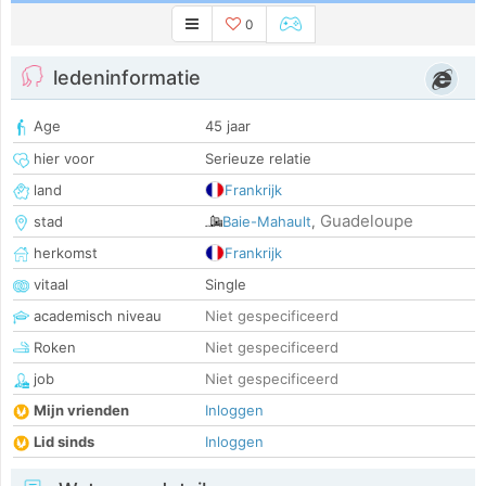
0
ledeninformatie
Age
45 jaar
hier voor
Serieuze relatie
land
Frankrijk
Guadeloupe
stad
Baie-Mahault
,
herkomst
Frankrijk
vitaal
Single
academisch niveau
Niet gespecificeerd
Roken
Niet gespecificeerd
job
Niet gespecificeerd
Mijn vrienden
Inloggen
Lid sinds
Inloggen