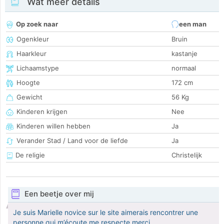
Wat meer details
Op zoek naar
een man
Ogenkleur
Bruin
Haarkleur
kastanje
Lichaamstype
normaal
Hoogte
172 cm
Gewicht
56 Kg
Kinderen krijgen
Nee
Kinderen willen hebben
Ja
Verander Stad / Land voor de liefde
Ja
De religie
Christelijk
Een beetje over mij
Je suis Marielle novice sur le site aimerais rencontrer une
personne qui m’écoute me respecte merci