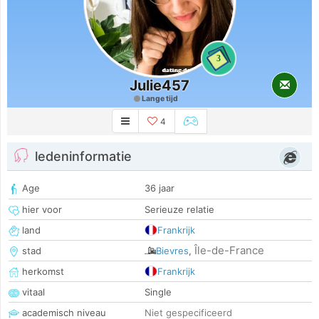
3
Julie457
Lange tijd
4
ledeninformatie
Age
36 jaar
hier voor
Serieuze relatie
land
Frankrijk
Île-de-France
stad
Bievres
,
herkomst
Frankrijk
vitaal
Single
academisch niveau
Niet gespecificeerd