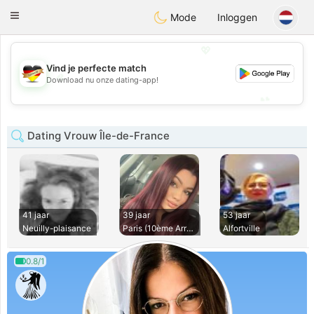
Deutsch
Dating
Toggle
Mode
Inloggen
navigation
💖
Vind je perfecte match
💖
Download nu onze dating-app!
💕
💕
Dating Vrouw Île-de-France
41 jaar
39 jaar
53 jaar
Neuilly-plaisance
Paris (10ème Arron
Alfortville
0.8/1