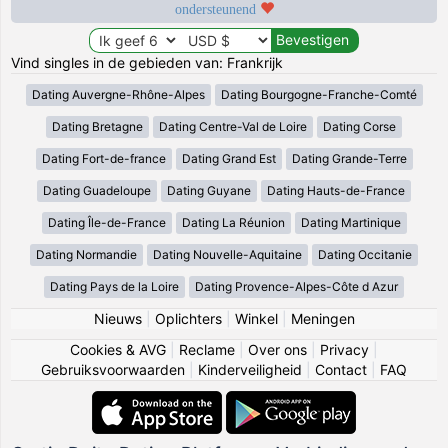
ondersteunend
Vind singles in de gebieden van: Frankrijk
Dating Auvergne-Rhône-Alpes
Dating Bourgogne-Franche-Comté
Dating Bretagne
Dating Centre-Val de Loire
Dating Corse
Dating Fort-de-france
Dating Grand Est
Dating Grande-Terre
Dating Guadeloupe
Dating Guyane
Dating Hauts-de-France
Dating Île-de-France
Dating La Réunion
Dating Martinique
Dating Normandie
Dating Nouvelle-Aquitaine
Dating Occitanie
Dating Pays de la Loire
Dating Provence-Alpes-Côte d Azur
Nieuws
|
Oplichters
|
Winkel
|
Meningen
Cookies & AVG
|
Reclame
|
Over ons
|
Privacy
|
Gebruiksvoorwaarden
|
Kinderveiligheid
|
Contact
|
FAQ