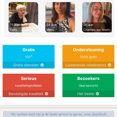
75 jaar
54 jaar
26 jaar
Paris
Meru
Champs-sur-marn
Gratis
Ondersteuning
%
100
100% gratis
Gratis diensten
Luisterende moderators
Serieus
Bezoekers
kwaliteitsprofielen
Veel bezocht
Bevestigde kwaliteit
Het beste
We werken hard om je de beste service te geven, wees alsjeblieft