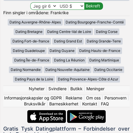
Finn singler i områdene: Frankrike
Dating Auvergne-Rhône-Alpes
Dating Bourgogne-Franche-Comté
Dating Bretagne
Dating Centre-Val de Loire
Dating Corse
Dating Fort-de-france
Dating Grand Est
Dating Grande-Terre
Dating Guadeloupe
Dating Guyane
Dating Hauts-de-France
Dating Île-de-France
Dating La Réunion
Dating Martinique
Dating Normandie
Dating Nouvelle-Aquitaine
Dating Occitanie
Dating Pays de la Loire
Dating Provence-Alpes-Côte d Azur
Nyheter
|
Svindlere
|
Butikk
|
Meninger
Informasjonskapsler og GDPR
|
Reklame
|
Om oss
|
Personvern
|
Bruksvilkår
|
Barnesikkerhet
|
Kontakt
|
FAQ
Gratis Tysk Datingplattform – Forbindelser over