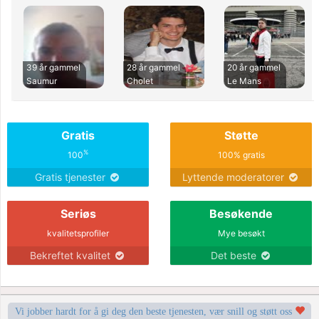
39 år gammel
28 år gammel
20 år gammel
Saumur
Cholet
Le Mans
Gratis
Støtte
%
100
100% gratis
Gratis tjenester
Lyttende moderatorer
Seriøs
Besøkende
kvalitetsprofiler
Mye besøkt
Bekreftet kvalitet
Det beste
Vi jobber hardt for å gi deg den beste tjenesten, vær snill og støtt oss