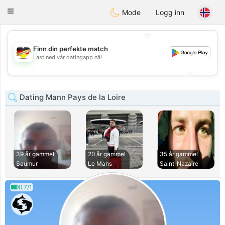
Deutsch
Dating
Toggle
Mode
Logg inn
navigation
💖
Finn din perfekte match
💖
Last ned vår datingapp nå!
💕
💕
Dating Mann Pays de la Loire
39 år gammel
20 år gammel
35 år gammel
Saumur
Le Mans
Saint-Nazaire
0.7/1