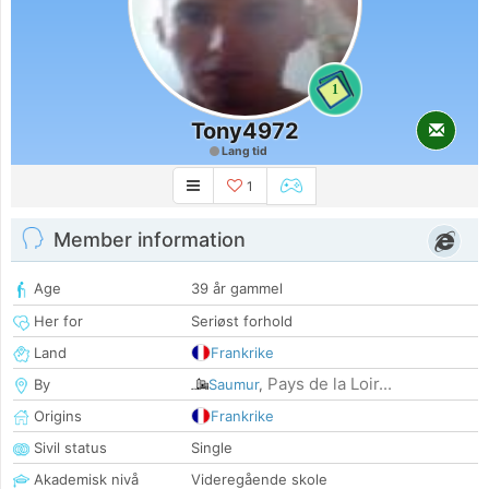
1
Tony4972
Lang tid
1
Member information
Age
39 år gammel
Her for
Seriøst forhold
Land
Frankrike
Pays de la Loir...
By
Saumur
,
Origins
Frankrike
Sivil status
Single
Akademisk nivå
Videregående skole