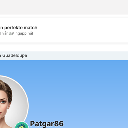
in perfekte match
💖
d vår datingapp nå!
💕
e Guadeloupe
Patgar86