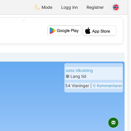
Mode
Logg inn
Registrer
💖
💕
siste tilkobling
Lang tid
54 Visninger |
0 Kommentarer