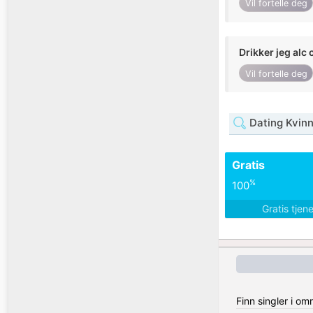
Vil fortelle deg
Drikker jeg alc 
Vil fortelle deg
Dating Kvin
Gratis
%
100
Gratis tjen
Finn singler i om