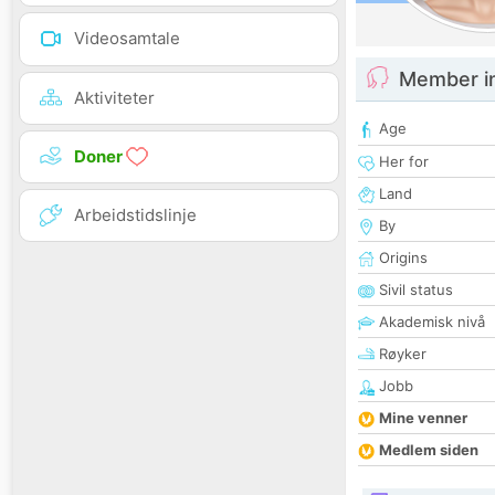
Videosamtale
Member i
Aktiviteter
Age
Doner
Her for
Land
Arbeidstidslinje
By
Origins
Sivil status
Akademisk nivå
Røyker
Jobb
Mine venner
Medlem siden