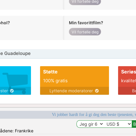
Vil fortelle deg
ohol?
Min favorittfilm?
Vil fortelle deg
ne Guadeloupe
Støtte
Seriø
100% gratis
kvalite
ester
Lyttende moderatorer
B
Vi jobber hardt for å gi deg den beste tjenesten, 
rådene: Frankrike