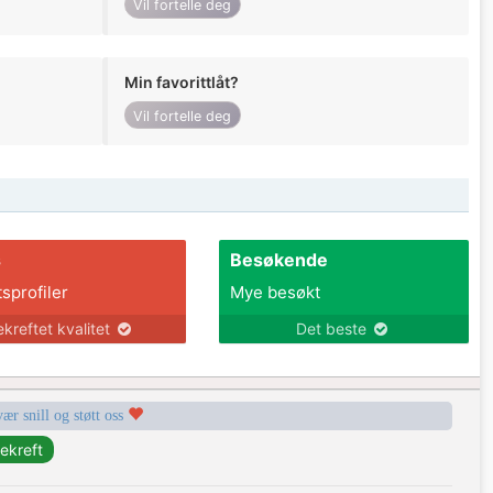
Vil fortelle deg
Min favorittlåt?
Vil fortelle deg
s
Besøkende
tsprofiler
Mye besøkt
ekreftet kvalitet
Det beste
vær snill og støtt oss