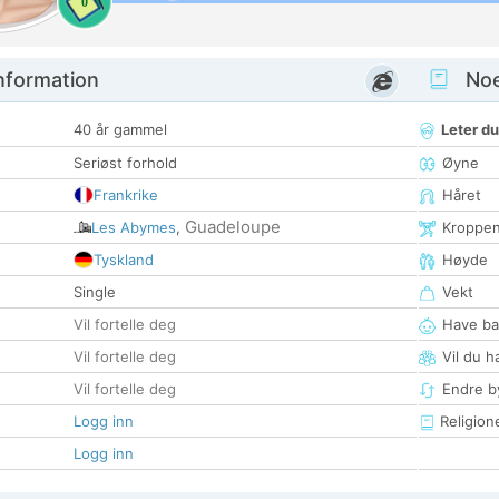
0
nformation
Noen
40 år gammel
Leter du
Seriøst forhold
Øyne
Frankrike
Håret
Guadeloupe
Les Abymes
,
Kroppe
Tyskland
Høyde
Single
Vekt
Vil fortelle deg
Have ba
Vil fortelle deg
Vil du h
Vil fortelle deg
Endre by
Logg inn
Religion
Logg inn