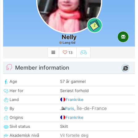
2
Nelly
Lang tid
13
Member information
Age
57 år gammel
Her for
Seriøst forhold
Land
Frankrike
Île-de-France
By
Paris
,
Origins
Frankrike
Sivil status
Skilt
Akademisk nivå
Vil fortelle deg