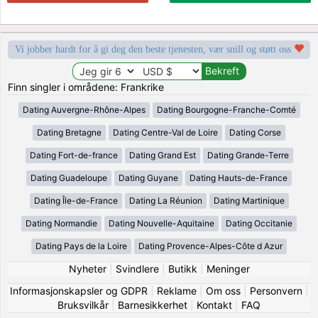
Vi jobber hardt for å gi deg den beste tjenesten, vær snill og støtt oss
Finn singler i områdene: Frankrike
Dating Auvergne-Rhône-Alpes
Dating Bourgogne-Franche-Comté
Dating Bretagne
Dating Centre-Val de Loire
Dating Corse
Dating Fort-de-france
Dating Grand Est
Dating Grande-Terre
Dating Guadeloupe
Dating Guyane
Dating Hauts-de-France
Dating Île-de-France
Dating La Réunion
Dating Martinique
Dating Normandie
Dating Nouvelle-Aquitaine
Dating Occitanie
Dating Pays de la Loire
Dating Provence-Alpes-Côte d Azur
Nyheter
|
Svindlere
|
Butikk
|
Meninger
Informasjonskapsler og GDPR
|
Reklame
|
Om oss
|
Personvern
|
Bruksvilkår
|
Barnesikkerhet
|
Kontakt
|
FAQ