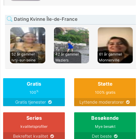
Dating Kvinne Île-de-France
52 år gammel
42 år gammel
61 år gammel
Ivry-sur-seine
Waziers
Monnerville
Gratis
Støtte
%
100
100% gratis
Gratis tjenester
Lyttende moderatorer
Seriøs
Besøkende
kvalitetsprofiler
Mye besøkt
Bekreftet kvalitet
Det beste