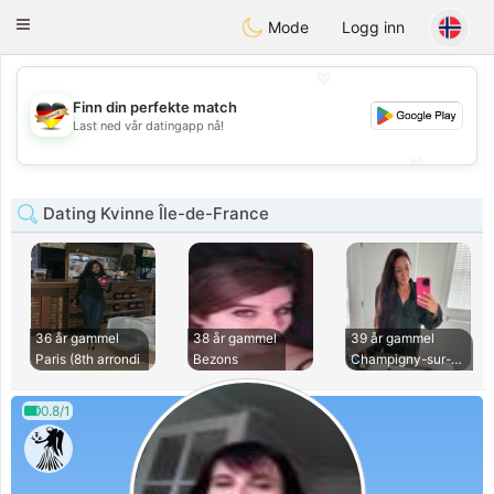
Deutsch
Dating
Toggle
Mode
Logg inn
navigation
💖
Finn din perfekte match
💖
Last ned vår datingapp nå!
💕
💕
Dating Kvinne Île-de-France
36 år gammel
38 år gammel
39 år gammel
Paris (8th arrondi
Bezons
Champigny-sur-Marn
0.8/1