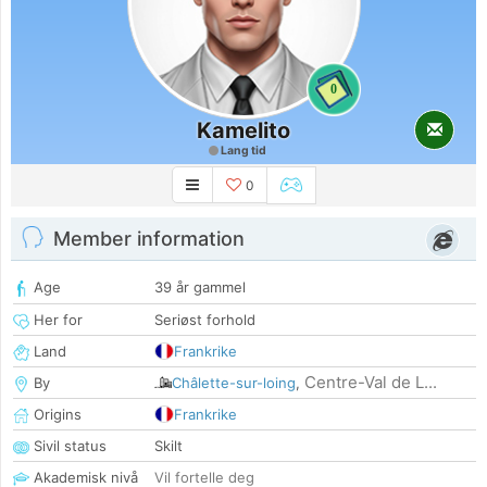
0
Kamelito
Lang tid
0
Member information
Age
39 år gammel
Her for
Seriøst forhold
Land
Frankrike
Centre-Val de L...
By
Châlette-sur-loing
,
Origins
Frankrike
Sivil status
Skilt
Akademisk nivå
Vil fortelle deg