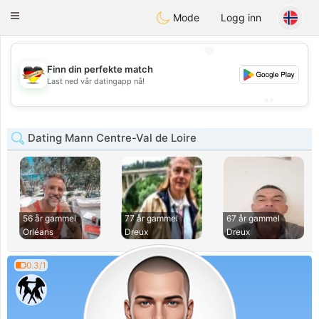
Deutsch
Dating
Toggle
Mode
Logg inn
navigation
💖
Finn din perfekte match
💖
Last ned vår datingapp nå!
💕
💕
Dating Mann Centre-Val de Loire
56 år gammel
77 år gammel
67 år gammel
Orléans
Dreux
Dreux
0.3/1