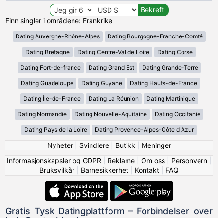
Finn singler i områdene: Frankrike
Dating Auvergne-Rhône-Alpes
Dating Bourgogne-Franche-Comté
Dating Bretagne
Dating Centre-Val de Loire
Dating Corse
Dating Fort-de-france
Dating Grand Est
Dating Grande-Terre
Dating Guadeloupe
Dating Guyane
Dating Hauts-de-France
Dating Île-de-France
Dating La Réunion
Dating Martinique
Dating Normandie
Dating Nouvelle-Aquitaine
Dating Occitanie
Dating Pays de la Loire
Dating Provence-Alpes-Côte d Azur
Nyheter
|
Svindlere
|
Butikk
|
Meninger
Informasjonskapsler og GDPR
|
Reklame
|
Om oss
|
Personvern
|
Bruksvilkår
|
Barnesikkerhet
|
Kontakt
|
FAQ
Gratis Tysk Datingplattform – Forbindelser over