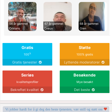
56 år gammel
67 år gammel
68 år gammel
Orléans
Dreux
Gien
Gratis
Støtte
%
100
100% gratis
Gratis tjenester
Lyttende moderatorer
Seriøs
Besøkende
kvalitetsprofiler
Mye besøkt
Bekreftet kvalitet
Det beste
Vi jobber hardt for å gi deg den beste tjenesten, vær snill og støtt oss