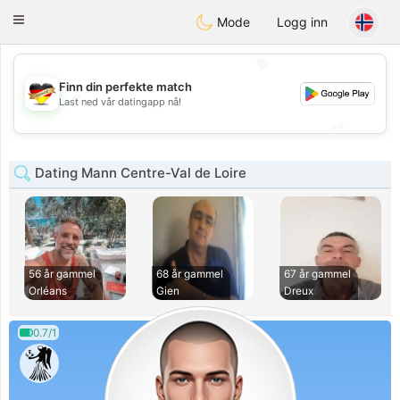
Deutsch
Dating
Toggle
Mode
Logg inn
navigation
💖
Finn din perfekte match
💖
Last ned vår datingapp nå!
💕
💕
Dating Mann Centre-Val de Loire
56 år gammel
68 år gammel
67 år gammel
Orléans
Gien
Dreux
0.7/1