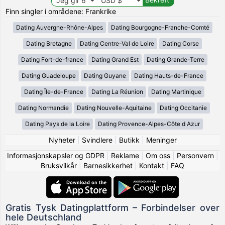
Finn singler i områdene: Frankrike
Dating Auvergne-Rhône-Alpes
Dating Bourgogne-Franche-Comté
Dating Bretagne
Dating Centre-Val de Loire
Dating Corse
Dating Fort-de-france
Dating Grand Est
Dating Grande-Terre
Dating Guadeloupe
Dating Guyane
Dating Hauts-de-France
Dating Île-de-France
Dating La Réunion
Dating Martinique
Dating Normandie
Dating Nouvelle-Aquitaine
Dating Occitanie
Dating Pays de la Loire
Dating Provence-Alpes-Côte d Azur
Nyheter
|
Svindlere
|
Butikk
|
Meninger
Informasjonskapsler og GDPR
|
Reklame
|
Om oss
|
Personvern
|
Bruksvilkår
|
Barnesikkerhet
|
Kontakt
|
FAQ
Gratis Tysk Datingplattform – Forbindelser over
hele Deutschland