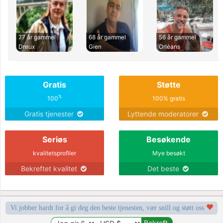
77 år gammel
68 år gammel
56 år gammel
Dreux
Gien
Orléans
Gratis
Støtte
%
100
100% gratis
Gratis tjenester
Lyttende moderatorer
Seriøs
Besøkende
kvalitetsprofiler
Mye besøkt
Bekreftet kvalitet
Det beste
Vi jobber hardt for å gi deg den beste tjenesten, vær snill og støtt oss