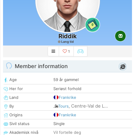
0
Riddik
Lang tid
1
Member information
Age
59 år gammel
Her for
Seriøst forhold
Land
Frankrike
Centre-Val de L...
By
Tours
,
Origins
Frankrike
Sivil status
Single
Akademisk nivå
Vil fortelle deg