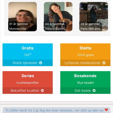
61 år gammel
44 år gammel
36 år gammel
Monnerville
Villiers-Saint-
Paris (8th arro
Gratis
Støtte
%
100
100% gratis
Gratis tjenester
Lyttende moderatorer
Seriøs
Besøkende
kvalitetsprofiler
Mye besøkt
Bekreftet kvalitet
Det beste
Vi jobber hardt for å gi deg den beste tjenesten, vær snill og støtt oss