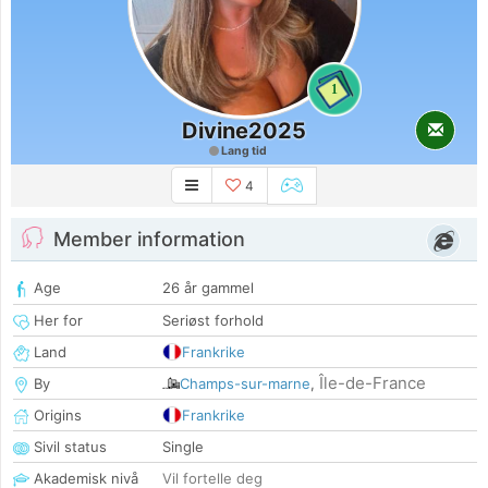
1
Divine2025
Lang tid
4
Member information
Age
26 år gammel
Her for
Seriøst forhold
Land
Frankrike
Île-de-France
By
Champs-sur-marne
,
Origins
Frankrike
Sivil status
Single
Akademisk nivå
Vil fortelle deg