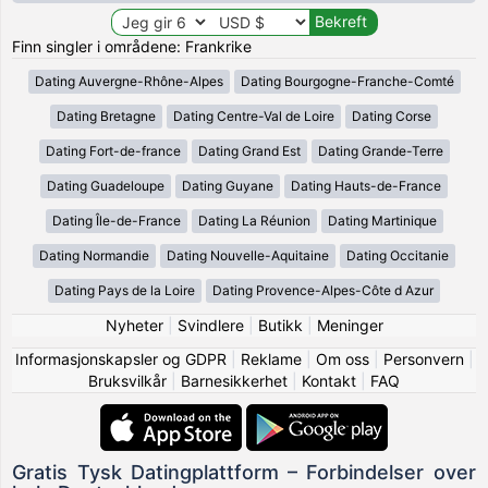
Finn singler i områdene: Frankrike
Dating Auvergne-Rhône-Alpes
Dating Bourgogne-Franche-Comté
Dating Bretagne
Dating Centre-Val de Loire
Dating Corse
Dating Fort-de-france
Dating Grand Est
Dating Grande-Terre
Dating Guadeloupe
Dating Guyane
Dating Hauts-de-France
Dating Île-de-France
Dating La Réunion
Dating Martinique
Dating Normandie
Dating Nouvelle-Aquitaine
Dating Occitanie
Dating Pays de la Loire
Dating Provence-Alpes-Côte d Azur
Nyheter
|
Svindlere
|
Butikk
|
Meninger
Informasjonskapsler og GDPR
|
Reklame
|
Om oss
|
Personvern
|
Bruksvilkår
|
Barnesikkerhet
|
Kontakt
|
FAQ
Gratis Tysk Datingplattform – Forbindelser over