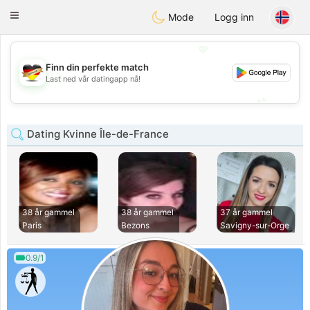
Deutsch
Dating
Toggle
Mode
Logg inn
navigation
💖
Finn din perfekte match
💖
Last ned vår datingapp nå!
💕
💕
Dating Kvinne Île-de-France
38 år gammel
38 år gammel
37 år gammel
Paris
Bezons
Savigny-sur-Orge
0.9/1