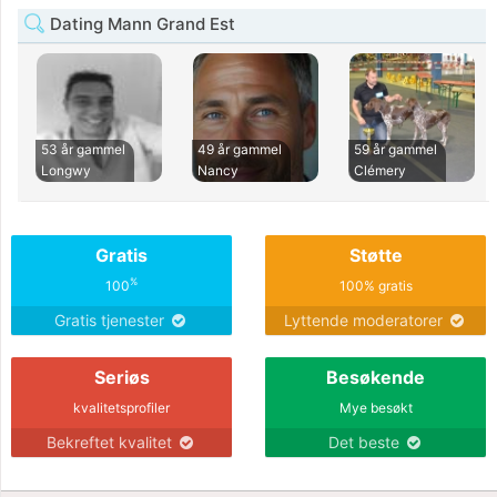
Dating Mann Grand Est
53 år gammel
49 år gammel
59 år gammel
Longwy
Nancy
Clémery
Gratis
Støtte
%
100
100% gratis
Gratis tjenester
Lyttende moderatorer
Seriøs
Besøkende
kvalitetsprofiler
Mye besøkt
Bekreftet kvalitet
Det beste