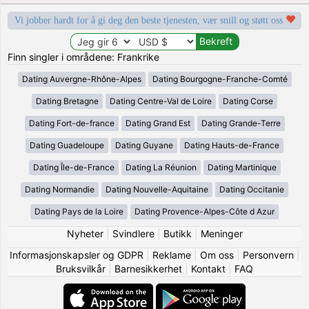
Vi jobber hardt for å gi deg den beste tjenesten, vær snill og støtt oss
Finn singler i områdene: Frankrike
Dating Auvergne-Rhône-Alpes
Dating Bourgogne-Franche-Comté
Dating Bretagne
Dating Centre-Val de Loire
Dating Corse
Dating Fort-de-france
Dating Grand Est
Dating Grande-Terre
Dating Guadeloupe
Dating Guyane
Dating Hauts-de-France
Dating Île-de-France
Dating La Réunion
Dating Martinique
Dating Normandie
Dating Nouvelle-Aquitaine
Dating Occitanie
Dating Pays de la Loire
Dating Provence-Alpes-Côte d Azur
Nyheter
|
Svindlere
|
Butikk
|
Meninger
Informasjonskapsler og GDPR
|
Reklame
|
Om oss
|
Personvern
|
Bruksvilkår
|
Barnesikkerhet
|
Kontakt
|
FAQ