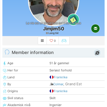
1
La vie est un grand livre qui s'écrit a deux
Jimjim50
Lang tid
0
Member information
Age
51 år gammel
Her for
Seriøst forhold
Land
Frankrike
Grand Est
By
Colmar
,
Origins
Frankrike
Sivil status
Skilt
Akademisk nivå
Ingeniør