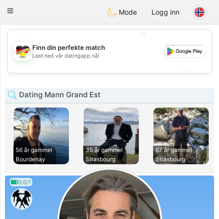
Deutsch
Dating
Toggle
Mode
Logg inn
navigation
💖
Finn din perfekte match
💖
Last ned vår datingapp nå!
💕
💕
Dating Mann Grand Est
56 år gammel
35 år gammel
67 år gammel
Bourdenay
Strasbourg
Strasbourg
0.6/1