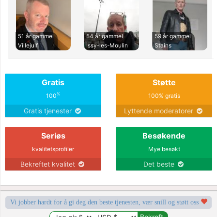
51 år gammel
54 år gammel
59 år gammel
Villejuif
Issy-les-Moulin
Stains
Gratis
Støtte
%
100
100% gratis
Gratis tjenester
Lyttende moderatorer
Seriøs
Besøkende
kvalitetsprofiler
Mye besøkt
Bekreftet kvalitet
Det beste
Vi jobber hardt for å gi deg den beste tjenesten, vær snill og støtt oss