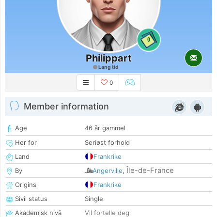
0
Philippart
Lang tid
0
Member information
Age
46 år gammel
Her for
Seriøst forhold
Land
Frankrike
Île-de-France
By
Angerville
,
Origins
Frankrike
Sivil status
Single
Akademisk nivå
Vil fortelle deg