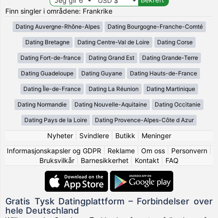
Finn singler i områdene: Frankrike
Dating Auvergne-Rhône-Alpes
Dating Bourgogne-Franche-Comté
Dating Bretagne
Dating Centre-Val de Loire
Dating Corse
Dating Fort-de-france
Dating Grand Est
Dating Grande-Terre
Dating Guadeloupe
Dating Guyane
Dating Hauts-de-France
Dating Île-de-France
Dating La Réunion
Dating Martinique
Dating Normandie
Dating Nouvelle-Aquitaine
Dating Occitanie
Dating Pays de la Loire
Dating Provence-Alpes-Côte d Azur
Nyheter
|
Svindlere
|
Butikk
|
Meninger
Informasjonskapsler og GDPR
|
Reklame
|
Om oss
|
Personvern
|
Bruksvilkår
|
Barnesikkerhet
|
Kontakt
|
FAQ
Gratis Tysk Datingplattform – Forbindelser over
hele Deutschland