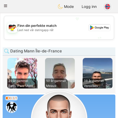
Deutsch
Dating
Toggle
Mode
Logg inn
navigation
💖
Finn din perfekte match
💖
Last ned vår datingapp nå!
💕
💕
Dating Mann Île-de-France
29 år gammel
50 år gammel
38 år gammel
Paris (Parc Montso
Meaux
Versailles
0.3/1