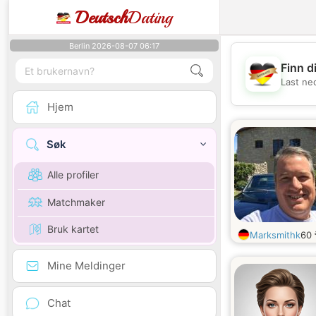
Deutsch
Dating
Berlin 2026-08-07 06:17
Finn d
Last ne
Hjem
Søk
Alle profiler
Matchmaker
Bruk kartet
Marksmithk
60
Mine Meldinger
Chat