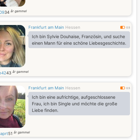
år gammel
09
34
Frankfurt am Main
Hessen
0.5
Ich bin Sylvie Douhaise, Französin, und suche
einen Mann für eine schöne Liebesgeschichte.
år gammel
ie42
43
Frankfurt am Main
Hessen
0.5
Ich bin eine aufrichtige, aufgeschlossene
Frau, ich bin Single und möchte die große
Liebe finden.
år gammel
caprt
51