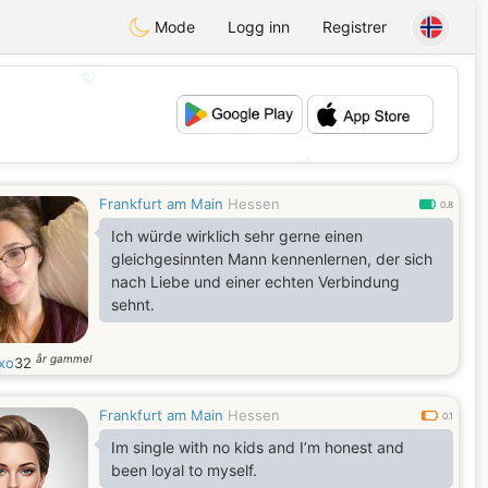
Mode
Logg inn
Registrer
💖
💕
Frankfurt am Main
Hessen
0.8
Ich würde wirklich sehr gerne einen
gleichgesinnten Mann kennenlernen, der sich
nach Liebe und einer echten Verbindung
sehnt.
år gammel
xo
32
Frankfurt am Main
Hessen
0.1
Im single with no kids and I’m honest and
been loyal to myself.