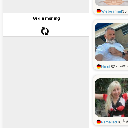
Wiebearmel
33
Gi din mening
år gamm
Holst
67
år 
Pamellad
38