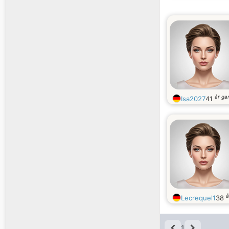
år g
Isa2027
41
å
Lecrequel1
38
1