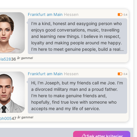
Frankfurt am Main
Hessen
0.4
I’m a kind, honest and easygoing person who
enjoys good conversations, music, travelling
and learning new things. I believe in respect,
loyalty and making people around me happy.
I’m here to meet genuine people, build a real
connection and see where life takes us. I love
år gammel
la528
36
positive energy, laughter and simple moments
that create good memories.
Frankfurt am Main
Hessen
0.4
Hi, I'm Joseph, but my friends call me Joe. I'm
a divorced military man and a proud father.
I'm here to make genuine friends and,
hopefully, find true love with someone who
accepts me and my life of service.
år gammel
ph005
47
Søk etter kriterier