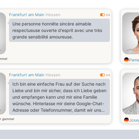
Frankfurt am Main
Hessen
0.4
Une personne honnête sincère aimable
respectueuse ouverte d'esprit avec une très
grande sensibilité amoureuse.
ammel
Pame
Frankfurt am Main
Hessen
0.4
Ich bin eine einfache Frau auf der Suche nach
Liebe und bin mir sicher, dass ich Liebe geben
und empfangen kann und mir eine Familie
wünsche. Hinterlasse mir deine Google-Chat-
Adresse oder Telefonnummer, damit wir uns
besser kennenlernen können.
r gammel
Jose