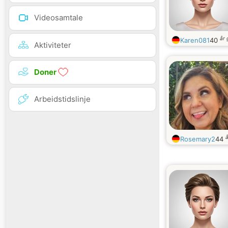
Videosamtale
år
Karen081
40
Aktiviteter
Doner
Arbeidstidslinje
Rosemary2
44