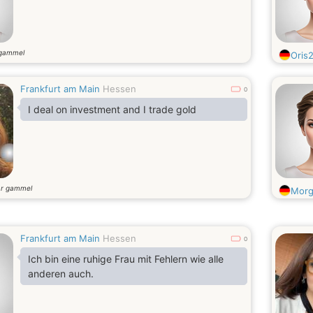
 gammel
Oris
Frankfurt am Main
Hessen
0
I deal on investment and I trade gold
år gammel
Morg
Frankfurt am Main
Hessen
0
Ich bin eine ruhige Frau mit Fehlern wie alle
anderen auch.