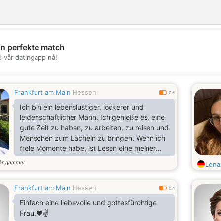
in perfekte match
💖
d vår datingapp nå!
💕
Frankfurt am Main
Hessen
0.5
Ich bin ein lebenslustiger, lockerer und
leidenschaftlicher Mann. Ich genieße es, eine
gute Zeit zu haben, zu arbeiten, zu reisen und
Menschen zum Lächeln zu bringen. Wenn ich
freie Momente habe, ist Lesen eine meiner
Lieblingsbeschäftigungen. Ich wünsche mir
år gammel
Lena
deine Begleitung und eine liebevolle
Verbindung. Es hat mir großes Glück bereitet,
Frankfurt am Main
Hessen
Dich zu finden! Ich halte mich für klug, aber
0.4
harmlos. Zu meinen Hobbys gehören Joggen,
Einfach eine liebevolle und gottesfürchtige
Musik, Reiten, Reisen, Schwimmen und
Frau.❤️✌️
Kochen.