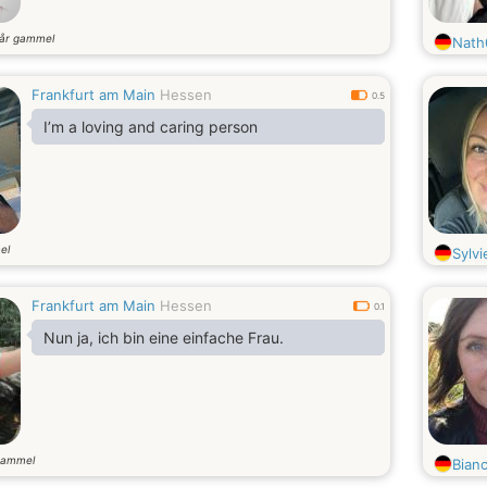
år gammel
Nath
Frankfurt am Main
Hessen
0.5
I’m a loving and caring person
el
Sylv
Frankfurt am Main
Hessen
0.1
Nun ja, ich bin eine einfache Frau.
gammel
Bian