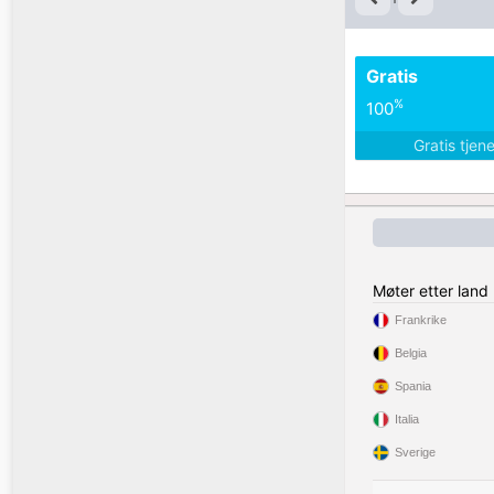
Gratis
%
100
Gratis tjen
Møter etter land
Frankrike
Belgia
Spania
Italia
Sverige