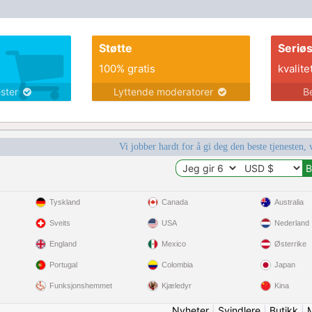
Støtte
Seriø
100% gratis
kvalite
ester
Lyttende moderatorer
B
Vi jobber hardt for å gi deg den beste tjenesten, 
Tyskland
Canada
Australia
Sveits
USA
Nederland
England
Mexico
Østerrike
Portugal
Colombia
Japan
Funksjonshemmet
Kjæledyr
Kina
Nyheter
|
Svindlere
|
Butikk
|