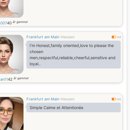
år gammel
2007
40
Frankfurt am Main
Hessen
0.4
I’m Honest,family oriented,love to please the
chosen
men,respectful,reliable,cheerful,sensitive and
loyal..
år gammel
an11
42
Frankfurt am Main
Hessen
0.5
Simple Calme et Attentionée