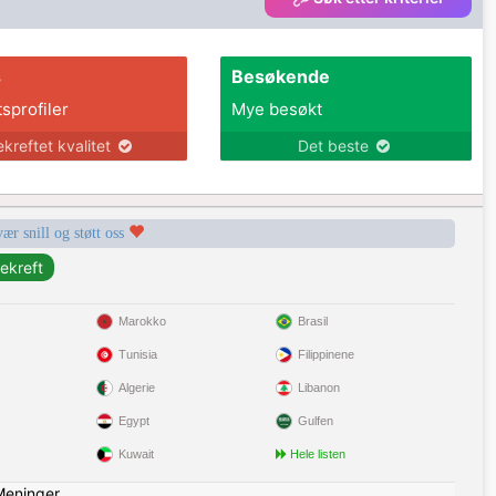
s
Besøkende
tsprofiler
Mye besøkt
ekreftet kvalitet
Det beste
vær snill og støtt oss
Marokko
Brasil
Tunisia
Filippinene
Algerie
Libanon
Egypt
Gulfen
Kuwait
Hele listen
Meninger