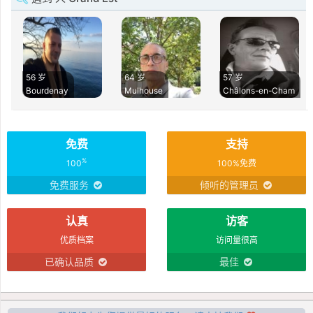
56 岁
64 岁
57 岁
Bourdenay
Mulhouse
Châlons-en-Cham
免费
支持
%
100
100%免费
免费服务
倾听的管理员
认真
访客
优质档案
访问量很高
已确认品质
最佳