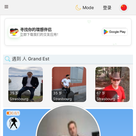
Deutsch
Dating
Toggle
Mode
登录
navigation
💖
寻找你的理想伴侣
💖
立即下载我们的交友应用！
💕
💕
遇到 人 Grand Est
35 岁
35 岁
67 岁
Strasbourg
Strasbourg
Strasbourg
0.6/1