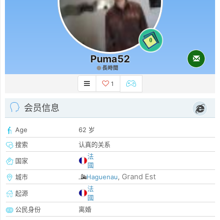
0
Puma52
長時間
1
会员信息
Age
62 岁
搜索
认真的关系
法
国家
國
Grand Est
城市
Haguenau
,
法
起源
國
公民身份
离婚