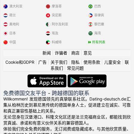
澳大利亚
摩洛哥
巴西
荷兰
突尼斯
菲律宾
奥地利
阿尔及利亚
黎巴嫩
日本
埃及
海湾
中国
科威特
所有列表
新闻
|
诈骗者
|
商店
|
意见
Cookie和GDPR
|
广告
|
关于我们
|
隐私
|
使用条款
|
儿童安全
|
联
系我们
|
常见问题
免费德国交友平台 - 跨越德国的联系
Willkommen! 发现德国领先的真挚联系社区。Dating-deutsch.de汇
集从柏林历史到慕尼黑传统的德国单身人士，促进建立在诚实、可靠
和真正兼容性基础上的关系。
无论您身在汉堡港口、科隆文化区还是法兰克福商业区，都能找到欣
赏真诚、承诺和有意义伙伴关系的兼容德国人。
体验我们完全免费的服务，无订阅费或隐藏成本。与其他欣赏质量、