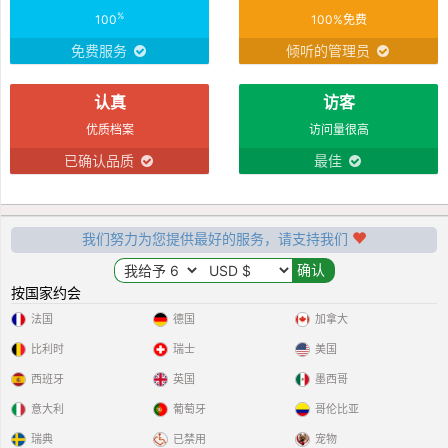
%
100
100%免费
免费服务
倾听的管理员
认真
访客
优质档案
访问量很高
已确认品质
最佳
我们努力为您提供最好的服务，请支持我们
按国家约会
法国
德国
加拿大
比利时
瑞士
美国
西班牙
英国
墨西哥
意大利
葡萄牙
哥伦比亚
瑞典
已禁用
宠物