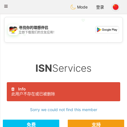
Deutsch
Dating
Toggle
Mode
登录
navigation
💖
寻找你的理想伴侣
立即下载我们的交友应用！
💖
💕
💕
ISN
Services
Info
此用户不存在或已被删除
Sorry we could not find this member
免费
支持