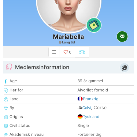
0
Mariabella
Lang tid
0
Medlemsinformation
Age
39 år gammel
Her for
Alvorligt forhold
Land
Frankrig
Corse
By
Calvi
,
Origins
Tyskland
Civil status
Single
Akademisk niveau
Fortæller dig