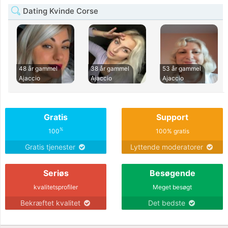
Dating Kvinde Corse
48 år gammel
38 år gammel
53 år gammel
Ajaccio
Ajaccio
Ajaccio
Gratis
Support
%
100
100% gratis
Gratis tjenester
Lyttende moderatorer
Seriøs
Besøgende
kvalitetsprofiler
Meget besøgt
Bekræftet kvalitet
Det bedste