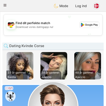
Deutsch
Dating
Toggle
Mode
Log ind
navigation
💖
Find dit perfekte match
💖
Download vores datingapp nu!
💕
💕
Dating Kvinde Corse
33 år gammel
38 år gammel
48 år gammel
Bastia
Ajaccio
Ajaccio
0/1