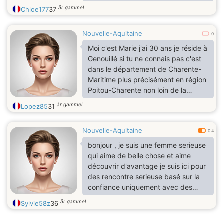
år gammel
Chloe177
37
Nouvelle-Aquitaine
0
Moi c'est Marie j'ai 30 ans je réside à
Genouillé si tu ne connais pas c'est
dans le département de Charente-
Maritime plus précisément en région
Poitou-Charente non loin de la
Rochelle et toi ?
år gammel
Lopez85
31
Nouvelle-Aquitaine
0.4
bonjour , je suis une femme serieuse
qui aime de belle chose et aime
découvrir d'avantage je suis ici pour
des rencontre serieuse basé sur la
confiance uniquement avec des
hommes
år gammel
Sylvie58z
36