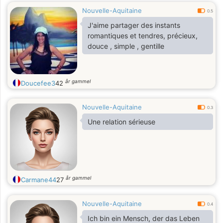
Nouvelle-Aquitaine
0.5
J'aime partager des instants
romantiques et tendres, précieux,
douce , simple , gentille
år gammel
Doucefee3
42
Nouvelle-Aquitaine
0.3
Une relation sérieuse
år gammel
Carmane44
27
Nouvelle-Aquitaine
0.4
Ich bin ein Mensch, der das Leben