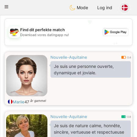
Deutsch
Dating
Toggle
Mode
Log ind
navigation
💖
Find dit perfekte match
💖
Download vores datingapp nu!
💕
💕
Nouvelle-Aquitaine
0.4
Je suis une personne ouverte,
dynamique et joviale.
år gammel
Mariie
47
Nouvelle-Aquitaine
0.8
Je suis de nature calme, honnête,
sincère, vertueuse et respectueuse