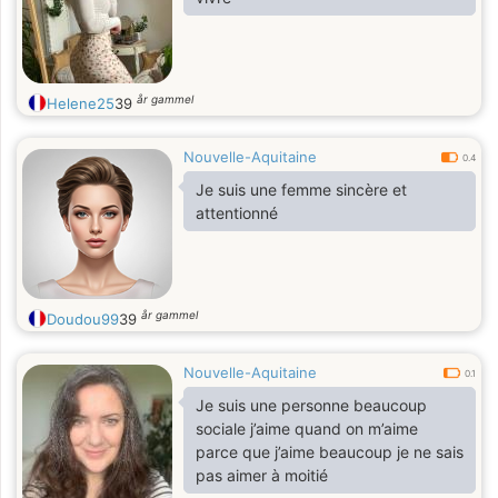
år gammel
Helene25
39
Nouvelle-Aquitaine
0.4
Je suis une femme sincère et
attentionné
år gammel
Doudou99
39
Nouvelle-Aquitaine
0.1
Je suis une personne beaucoup
sociale j’aime quand on m’aime
parce que j’aime beaucoup je ne sais
pas aimer à moitié