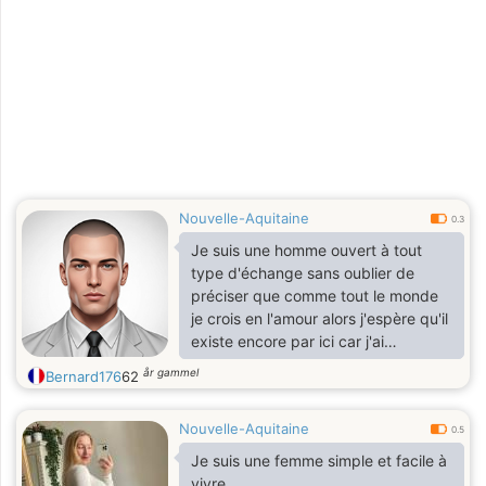
Nouvelle-Aquitaine
0.3
Je suis une homme ouvert à tout
type d'échange sans oublier de
préciser que comme tout le monde
je crois en l'amour alors j'espère qu'il
existe encore par ici car j'ai
beaucoup d'amour à donner; chose
år gammel
Bernard176
62
que j'espère en recevoir d'avantage
voilà
Nouvelle-Aquitaine
0.5
Je suis une femme simple et facile à
vivre