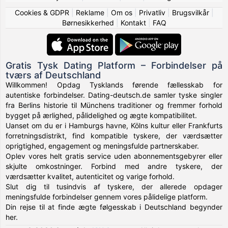
Cookies & GDPR
|
Reklame
|
Om os
|
Privatliv
|
Brugsvilkår
|
Børnesikkerhed
|
Kontakt
|
FAQ
Gratis Tysk Dating Platform – Forbindelser på
tværs af Deutschland
Willkommen! Opdag Tysklands førende fællesskab for
autentiske forbindelser. Dating-deutsch.de samler tyske singler
fra Berlins historie til Münchens traditioner og fremmer forhold
bygget på ærlighed, pålidelighed og ægte kompatibilitet.
Uanset om du er i Hamburgs havne, Kölns kultur eller Frankfurts
forretningsdistrikt, find kompatible tyskere, der værdsætter
oprigtighed, engagement og meningsfulde partnerskaber.
Oplev vores helt gratis service uden abonnementsgebyrer eller
skjulte omkostninger. Forbind med andre tyskere, der
værdsætter kvalitet, autenticitet og varige forhold.
Slut dig til tusindvis af tyskere, der allerede opdager
meningsfulde forbindelser gennem vores pålidelige platform.
Din rejse til at finde ægte følgesskab i Deutschland begynder
her.