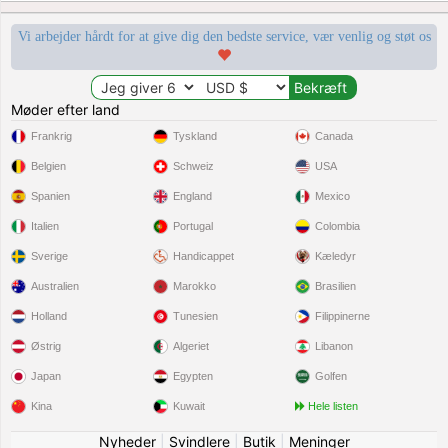
Vi arbejder hårdt for at give dig den bedste service, vær venlig og støt os
Møder efter land
Frankrig
Tyskland
Canada
Belgien
Schweiz
USA
Spanien
England
Mexico
Italien
Portugal
Colombia
Sverige
Handicappet
Kæledyr
Australien
Marokko
Brasilien
Holland
Tunesien
Filippinerne
Østrig
Algeriet
Libanon
Japan
Egypten
Golfen
Kina
Kuwait
Hele listen
Nyheder
|
Svindlere
|
Butik
|
Meninger