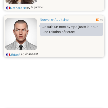
år gammel
Nathalie78
35
Nouvelle-Aquitaine
0.3
Je suis un mec sympa juste la pour
une relation sérieuse
år gammel
Jfduc8
59