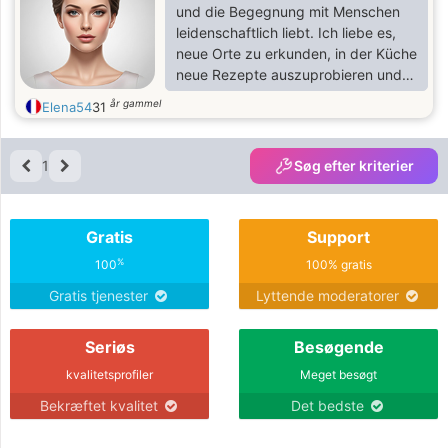
und die Begegnung mit Menschen
leidenschaftlich liebt. Ich liebe es,
neue Orte zu erkunden, in der Küche
neue Rezepte auszuprobieren und
Zeit mit meinen Lieben zu
år gammel
Elena54
31
verbringen. Ich bin ein neugieriger
und aufgeschlossener Mensch und
immer bereit, Neues zu entdecken.
1
Søg efter kriterier
Gratis
Support
%
100
100% gratis
Gratis tjenester
Lyttende moderatorer
Seriøs
Besøgende
kvalitetsprofiler
Meget besøgt
Bekræftet kvalitet
Det bedste