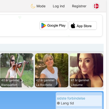
Mode
Log ind
Registrer
💖
💕
40 år gammel
42 år gammel
41 år gammel
Blanquefort
La Rochelle
Libourne
sidste forbindelse
Lang tid