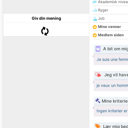
Akademisk nivea
Ryger
Giv din mening
Job
Mine venner
Medlem siden
A bit om mi
Je suis une femm
Jeg vil have
je veux un homme
Mine kriterie
Ingen kriterier er
Lær mig bed