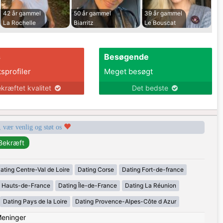
42 år gammel
50 år gammel
39 år gammel
La Rochelle
Biarritz
Le Bouscat
s
Besøgende
tsprofiler
Meget besøgt
kræftet kvalitet
Det bedste
, vær venlig og støt os
ating Centre-Val de Loire
Dating Corse
Dating Fort-de-france
g Hauts-de-France
Dating Île-de-France
Dating La Réunion
Dating Pays de la Loire
Dating Provence-Alpes-Côte d Azur
eninger