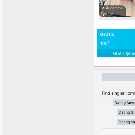
39 år gammel
Eysines
Gratis
%
100
Gratis tjen
Find singler i om
Dating Auv
Dating Gr
Dating Ma