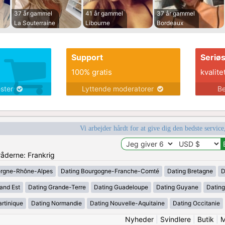
37 år gammel
41 år gammel
37 år gammel
La Souterraine
Libourne
Bordeaux
Support
Seriø
100% gratis
kvalite
ester
Lyttende moderatorer
Be
Vi arbejder hårdt for at give dig den bedste service
råderne: Frankrig
ergne-Rhône-Alpes
Dating Bourgogne-Franche-Comté
Dating Bretagne
D
and Est
Dating Grande-Terre
Dating Guadeloupe
Dating Guyane
Datin
rtinique
Dating Normandie
Dating Nouvelle-Aquitaine
Dating Occitanie
Nyheder
|
Svindlere
|
Butik
|
M