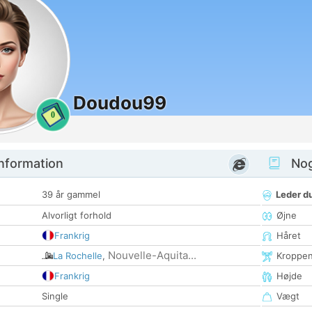
Doudou99
0
nformation
Nogl
39 år gammel
Leder du
Alvorligt forhold
Øjne
Frankrig
Håret
Nouvelle-Aquita...
La Rochelle
,
Kroppe
Frankrig
Højde
Single
Vægt