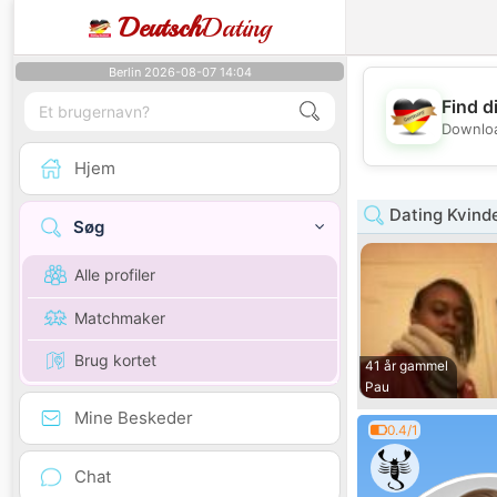
Deutsch
Dating
Berlin 2026-08-07 14:04
Find d
Downloa
Hjem
Dating Kvind
Søg
Alle profiler
Matchmaker
Brug kortet
41 år gammel
Pau
Mine Beskeder
0.4/1
Chat