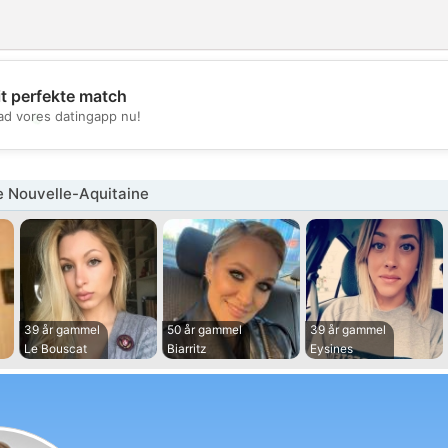
it perfekte match
💖
d vores datingapp nu!
💕
e Nouvelle-Aquitaine
39 år gammel
50 år gammel
39 år gammel
Le Bouscat
Biarritz
Eysines