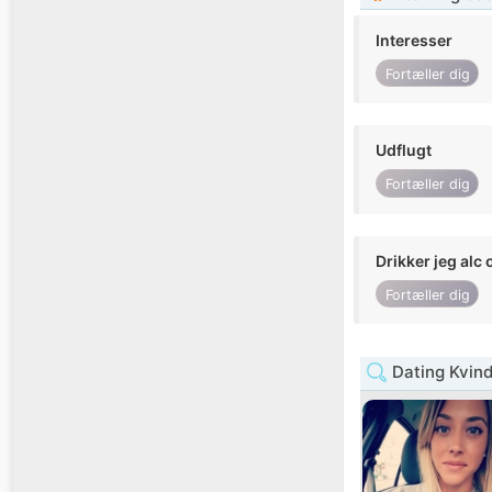
Interesser
Fortæller dig
Udflugt
Fortæller dig
Drikker jeg alc 
Fortæller dig
Dating Kvind