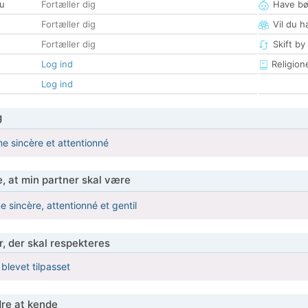
u
Fortæller dig
Have bø
Fortæller dig
Vil du h
Fortæller dig
Skift by
Log ind
Religion
Log ind
g
e sincère et attentionné
, at min partner skal være
 sincère, attentionné et gentil
r, der skal respekteres
 blevet tilpasset
re at kende