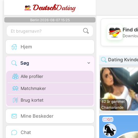
Deutsch
Dating
Berlin 2026-08-07 15:25
Find d
Downloa
Hjem
Dating Kvind
Søg
Alle profiler
Matchmaker
Brug kortet
42 år gammel
Chamarande
Mine Beskeder
0/1
Chat