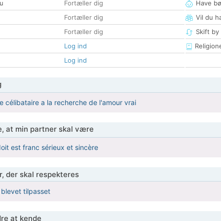
u
Fortæller dig
Have bø
Fortæller dig
Vil du h
Fortæller dig
Skift by
Log ind
Religion
Log ind
g
 célibataire a la recherche de l'amour vrai
, at min partner skal være
it est franc sérieux et sincère
r, der skal respekteres
 blevet tilpasset
re at kende