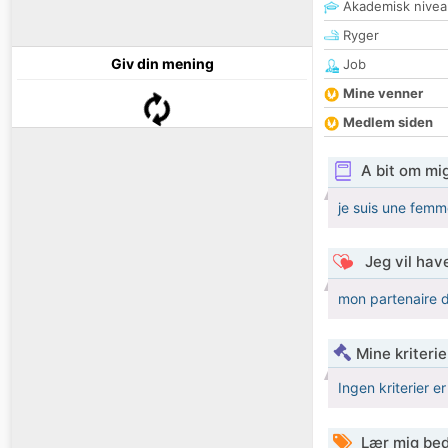
Akademisk nivea
Ryger
Giv din mening
Job
Mine venner
Medlem siden
A bit om mi
je suis une femme
Jeg vil have
mon partenaire do
Mine kriterie
Ingen kriterier er
Lær mig bed