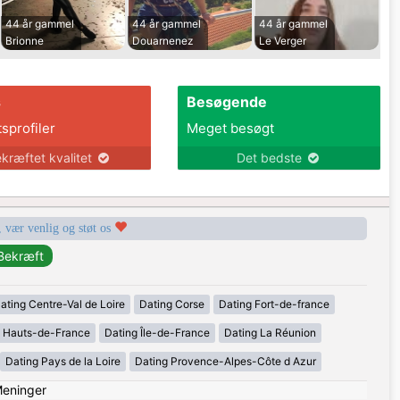
44 år gammel
44 år gammel
44 år gammel
Brionne
Douarnenez
Le Verger
s
Besøgende
tsprofiler
Meget besøgt
kræftet kvalitet
Det bedste
, vær venlig og støt os
ating Centre-Val de Loire
Dating Corse
Dating Fort-de-france
g Hauts-de-France
Dating Île-de-France
Dating La Réunion
Dating Pays de la Loire
Dating Provence-Alpes-Côte d Azur
eninger