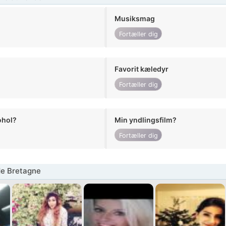
Musiksmag
Fortæller dig
Favorit kæledyr
Fortæller dig
ohol?
Min yndlingsfilm?
Fortæller dig
de Bretagne