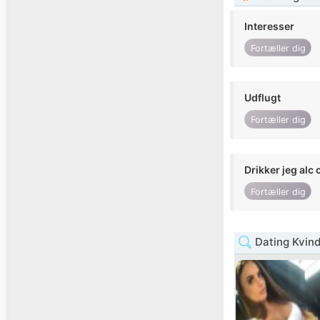
Interesser
Fortæller dig
Udflugt
Fortæller dig
Drikker jeg alc 
Fortæller dig
Dating Kvin