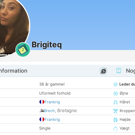
Brigiteq
2
nformation
Nogl
38 år gammel
Leder du
Uformelt forhold
Øjne
Frankrig
Håret
Bretagne
Brech
,
Kroppe
Frankrig
Højde
Single
Vægt