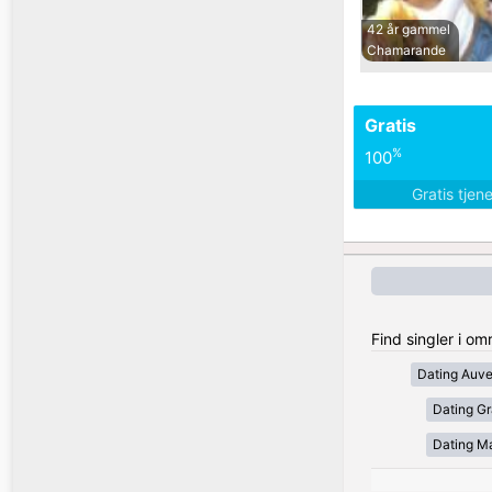
42 år gammel
Chamarande
Gratis
%
100
Gratis tjen
Find singler i om
Dating Auv
Dating Gr
Dating Ma