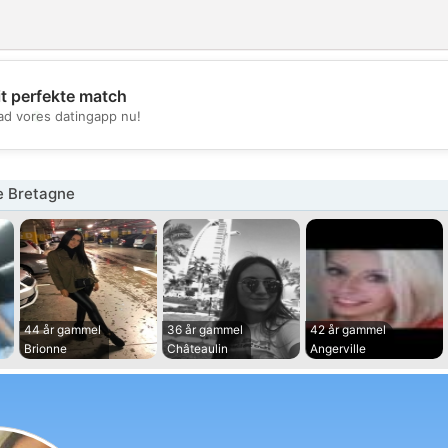
it perfekte match
💖
d vores datingapp nu!
💕
e Bretagne
44 år gammel
36 år gammel
42 år gammel
Brionne
Châteaulin
Angerville