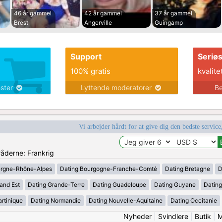
46 år gammel
42 år gammel
37 år gammel
Brest
Angerville
Guingamp
Support
Seriø
100% gratis
kvalite
ester
Lyttende moderatorer
Be
Vi arbejder hårdt for at give dig den bedste service
råderne: Frankrig
ergne-Rhône-Alpes
Dating Bourgogne-Franche-Comté
Dating Bretagne
D
and Est
Dating Grande-Terre
Dating Guadeloupe
Dating Guyane
Datin
rtinique
Dating Normandie
Dating Nouvelle-Aquitaine
Dating Occitanie
Nyheder
|
Svindlere
|
Butik
|
M