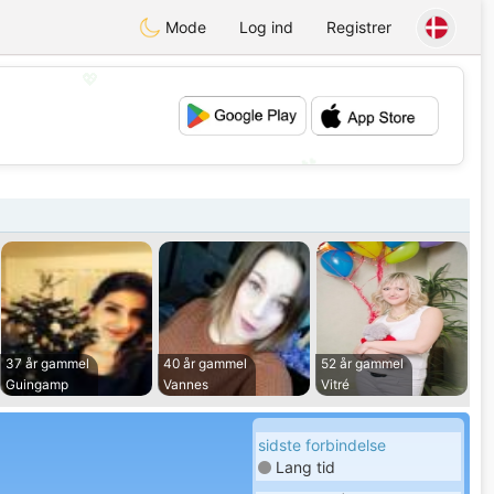
Mode
Log ind
Registrer
💖
💕
37 år gammel
40 år gammel
52 år gammel
Guingamp
Vannes
Vitré
sidste forbindelse
Lang tid