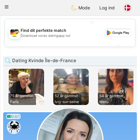
Deutsch
Dating
Toggle
Mode
Log ind
navigation
💖
Find dit perfekte match
💖
Download vores datingapp nu!
💕
💕
Dating Kvinde Île-de-France
75 år gammel
52 år gammel
54 år gammel
Paris
Ivry-sur-seine
Meru
0.6/1