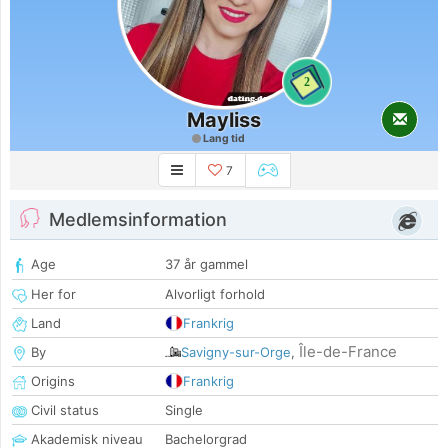
2
Mayliss
Lang tid
7
Medlemsinformation
Age
37 år gammel
Her for
Alvorligt forhold
Land
Frankrig
Île-de-France
By
Savigny-sur-Orge
,
Origins
Frankrig
Civil status
Single
Akademisk niveau
Bachelorgrad