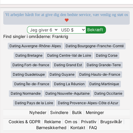
Vi arbejder hårdt for at give dig den bedste service, vær venlig og støt os
Find singler i områderne: Frankrig
Dating Auvergne-Rhône-Alpes
Dating Bourgogne-Franche-Comté
Dating Bretagne
Dating Centre-Val de Loire
Dating Corse
Dating Fort-de-france
Dating Grand Est
Dating Grande-Terre
Dating Guadeloupe
Dating Guyane
Dating Hauts-de-France
Dating Île-de-France
Dating La Réunion
Dating Martinique
Dating Normandie
Dating Nouvelle-Aquitaine
Dating Occitanie
Dating Pays de la Loire
Dating Provence-Alpes-Côte d Azur
Nyheder
|
Svindlere
|
Butik
|
Meninger
Cookies & GDPR
|
Reklame
|
Om os
|
Privatliv
|
Brugsvilkår
|
Børnesikkerhed
|
Kontakt
|
FAQ