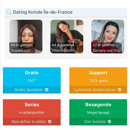
Dating Kvinde Île-de-France
40 år gammel
44 år gammel
37 år gammel
Guyancourt
Villiers-Saint-
Savigny-sur-Org
Gratis
Support
%
100
100% gratis
Gratis tjenester
Lyttende moderatorer
Seriøs
Besøgende
kvalitetsprofiler
Meget besøgt
Bekræftet kvalitet
Det bedste