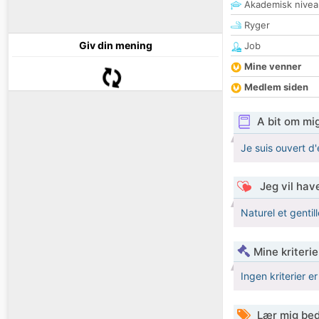
Akademisk nivea
Ryger
Giv din mening
Job
Mine venner
Medlem siden
A bit om mi
Je suis ouvert d'
Jeg vil have
Naturel et gentil
Mine kriterie
Ingen kriterier er
Lær mig bed