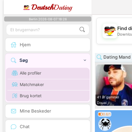
Deutsch
Dating
Berlin 2026-08-07 18:26
Find d
Downloa
Hjem
Dating Mand 
Søg
Alle profiler
Matchmaker
Brug kortet
41 år gammel
Douai
Mine Beskeder
0.6/1
Chat