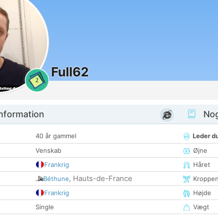
Full62
2
nformation
Nogl
40 år gammel
Leder du
Venskab
Øjne
Frankrig
Håret
Hauts-de-France
Béthune
,
Kroppe
Frankrig
Højde
Single
Vægt