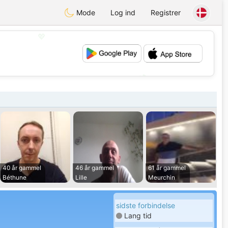
Mode
Log ind
Registrer
💖
💕
40 år gammel
46 år gammel
61 år gammel
Béthune
Lille
Meurchin
sidste forbindelse
Lang tid