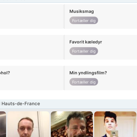
Musiksmag
Fortæller dig
Favorit kæledyr
Fortæller dig
ohol?
Min yndlingsfilm?
Fortæller dig
 Hauts-de-France