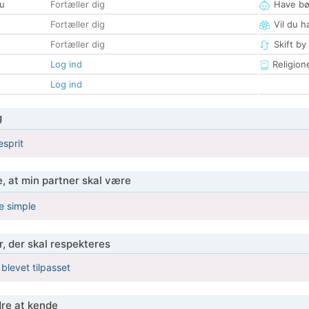
u
Fortæller dig
Have bø
Fortæller dig
Vil du h
Fortæller dig
Skift by
Log ind
Religion
Log ind
g
esprit
, at min partner skal være
le simple
r, der skal respekteres
 blevet tilpasset
re at kende