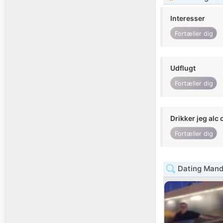
Interesser
Fortæller dig
Udflugt
Fortæller dig
Drikker jeg alc 
Fortæller dig
Dating Mand