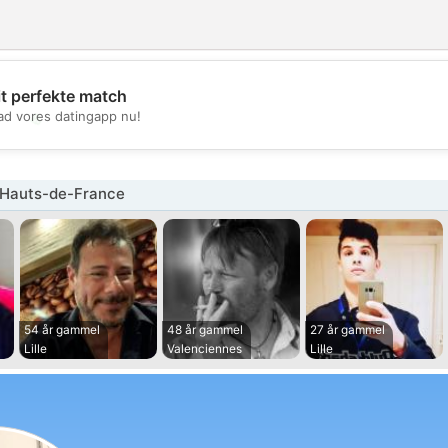
it perfekte match
💖
d vores datingapp nu!
💕
Hauts-de-France
54 år gammel
48 år gammel
27 år gammel
Lille
Valenciennes
Lille