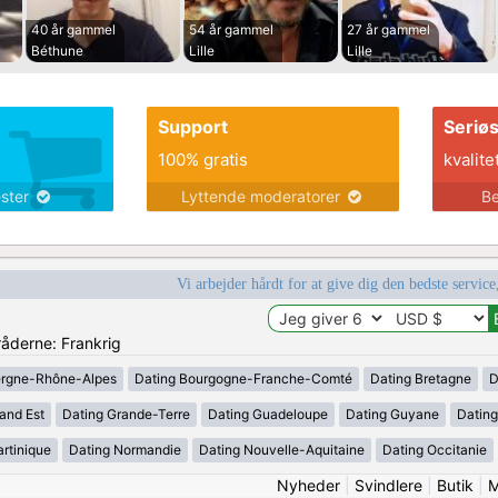
40 år gammel
54 år gammel
27 år gammel
Béthune
Lille
Lille
Support
Seriø
100% gratis
kvalite
ester
Lyttende moderatorer
Be
Vi arbejder hårdt for at give dig den bedste service
råderne: Frankrig
ergne-Rhône-Alpes
Dating Bourgogne-Franche-Comté
Dating Bretagne
D
and Est
Dating Grande-Terre
Dating Guadeloupe
Dating Guyane
Datin
rtinique
Dating Normandie
Dating Nouvelle-Aquitaine
Dating Occitanie
Nyheder
|
Svindlere
|
Butik
|
M