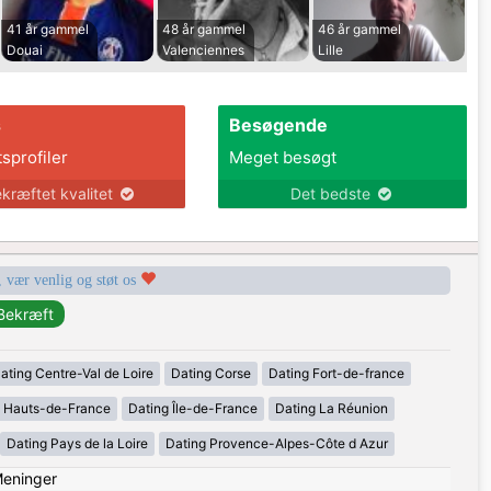
41 år gammel
48 år gammel
46 år gammel
Douai
Valenciennes
Lille
s
Besøgende
tsprofiler
Meget besøgt
kræftet kvalitet
Det bedste
, vær venlig og støt os
ating Centre-Val de Loire
Dating Corse
Dating Fort-de-france
g Hauts-de-France
Dating Île-de-France
Dating La Réunion
Dating Pays de la Loire
Dating Provence-Alpes-Côte d Azur
eninger