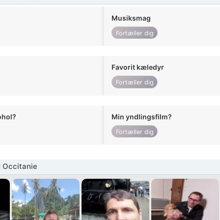
Musiksmag
Fortæller dig
Favorit kæledyr
Fortæller dig
ohol?
Min yndlingsfilm?
Fortæller dig
 Occitanie