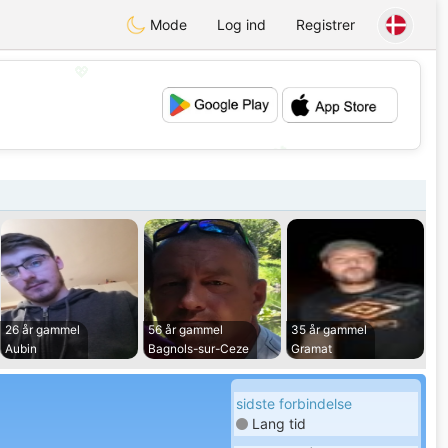
Mode
Log ind
Registrer
💖
💕
26 år gammel
56 år gammel
35 år gammel
Aubin
Bagnols-sur-Ceze
Gramat
sidste forbindelse
Lang tid