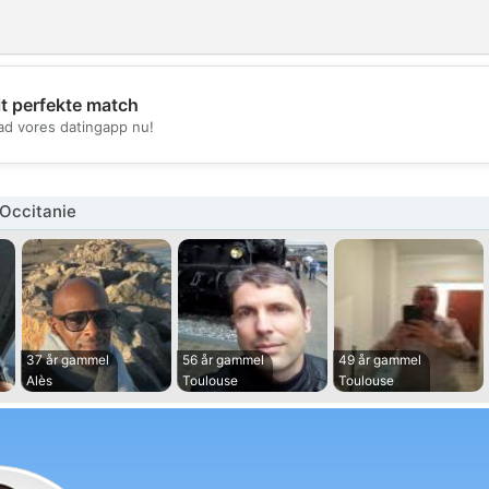
it perfekte match
💖
d vores datingapp nu!
💕
Occitanie
37 år gammel
56 år gammel
49 år gammel
Alès
Toulouse
Toulouse