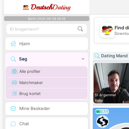
Deutsch
Dating
Berlin 2026-08-08 06:18
Find d
Downloa
Hjem
Dating Mand 
Søg
Alle profiler
Matchmaker
Brug kortet
51 år gammel
Baho
Mine Beskeder
0.7/1
Chat