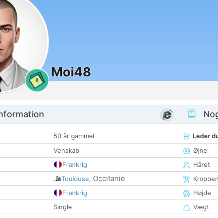
Moi48
0
nformation
Nogl
50 år gammel
Leder du
Venskab
Øjne
Frankrig
Håret
Occitanie
Toulouse
,
Kroppe
Frankrig
Højde
Single
Vægt