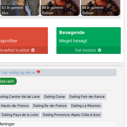
63 år gammel
69 år gammel
69 år gammel
Mus
Gimont
Gimont
s
Besøgende
tsprofiler
Meget besøgt
kræftet kvalitet
Det bedste
, vær venlig og støt os
ating Centre-Val de Loire
Dating Corse
Dating Fort-de-france
g Hauts-de-France
Dating Île-de-France
Dating La Réunion
Dating Pays de la Loire
Dating Provence-Alpes-Côte d Azur
eninger