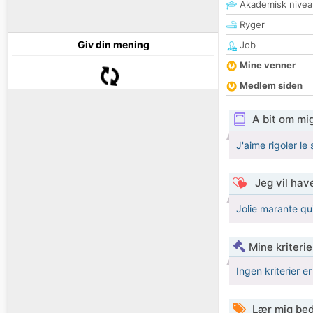
Akademisk nivea
Ryger
Giv din mening
Job
Mine venner
Medlem siden
A bit om mi
J'aime rigoler le
Jeg vil have
Jolie marante qu
Mine kriterie
Ingen kriterier er
Lær mig bed