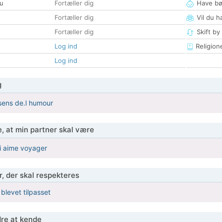
u
Fortæller dig
Have bø
Fortæller dig
Vil du h
Fortæller dig
Skift by
Log ind
Religion
Log ind
g
 sens de.l humour
, at min partner skal være
i aime voyager
r, der skal respekteres
 blevet tilpasset
re at kende