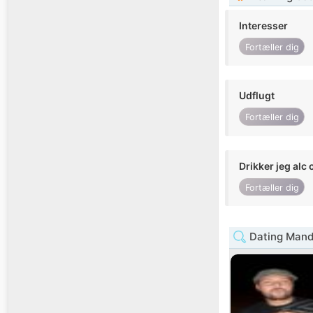
Interesser
Fortæller dig
Udflugt
Fortæller dig
Drikker jeg alc 
Fortæller dig
Dating Mand