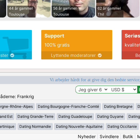
44 år gammel
56 år gammel
62 år gammel
Toulouse
Toulouse
Thil
Support
Seriø
100% gratis
kvalite
ester
Lyttende moderatorer
Be
Vi arbejder hårdt for at give dig den bedste service
råderne: Frankrig
ergne-Rhône-Alpes
Dating Bourgogne-Franche-Comté
Dating Bretagne
D
and Est
Dating Grande-Terre
Dating Guadeloupe
Dating Guyane
Datin
rtinique
Dating Normandie
Dating Nouvelle-Aquitaine
Dating Occitanie
Nyheder
|
Svindlere
|
Butik
|
M