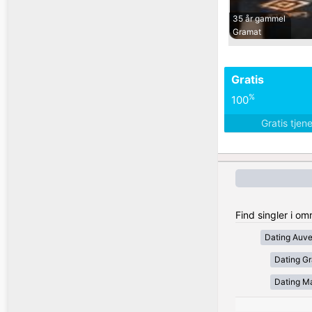
35 år gammel
Gramat
Gratis
%
100
Gratis tjen
Find singler i om
Dating Auv
Dating Gr
Dating Ma