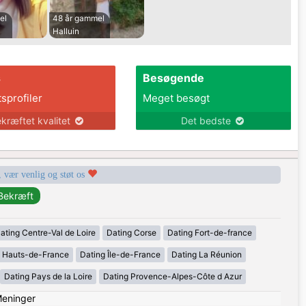
el
48 år gammel
Halluin
s
Besøgende
tsprofiler
Meget besøgt
kræftet kvalitet
Det bedste
, vær venlig og støt os
ating Centre-Val de Loire
Dating Corse
Dating Fort-de-france
g Hauts-de-France
Dating Île-de-France
Dating La Réunion
Dating Pays de la Loire
Dating Provence-Alpes-Côte d Azur
eninger