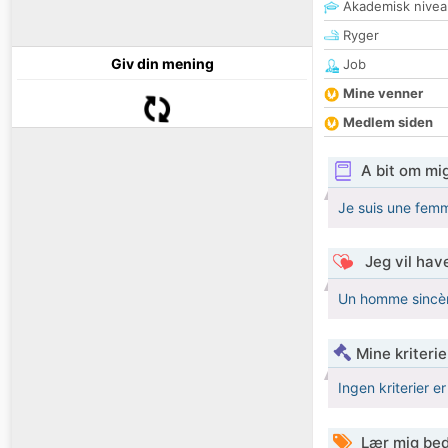
Akademisk nivea
Ryger
Giv din mening
Job
Mine venner
Medlem siden
A bit om mi
Je suis une fem
Jeg vil have
Un homme sincère
Mine kriterie
Ingen kriterier er
Lær mig bed