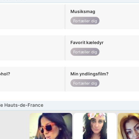
Musiksmag
Fortæller dig
Favorit kæledyr
Fortæller dig
ohol?
Min yndlingsfilm?
Fortæller dig
de Hauts-de-France