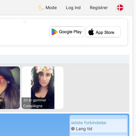
Mode
Log ind
Registrer
💖
💕
el
30 år gammel
Compiègne
sidste forbindelse
Lang tid