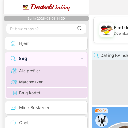
Deutsch
Dating
Berlin 2026-08-06 14:39
Find d
Downloa
Hjem
Dating Kvind
Søg
Alle profiler
Matchmaker
Brug kortet
Mine Beskeder
0.3/1
Chat