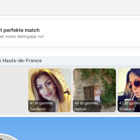
it perfekte match
💖
d vores datingapp nu!
💕
e Hauts-de-France
41 år gammel
48 år gammel
42 år gamm
Cambron
Halluin
Soissons