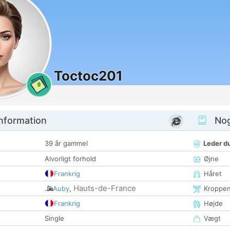
Toctoc201
0
nformation
Nogl
39 år gammel
Leder du
Alvorligt forhold
Øjne
Frankrig
Håret
Hauts-de-France
Auby
,
Kroppe
Frankrig
Højde
Single
Vægt