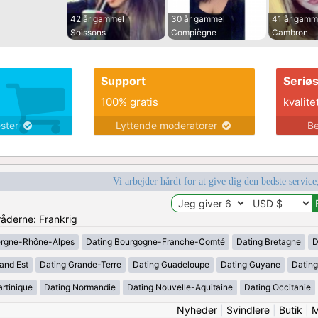
42 år gammel
30 år gammel
41 år gamm
Soissons
Compiègne
Cambron
Support
Seriø
100% gratis
kvalite
ester
Lyttende moderatorer
Be
Vi arbejder hårdt for at give dig den bedste service
råderne: Frankrig
ergne-Rhône-Alpes
Dating Bourgogne-Franche-Comté
Dating Bretagne
D
and Est
Dating Grande-Terre
Dating Guadeloupe
Dating Guyane
Datin
rtinique
Dating Normandie
Dating Nouvelle-Aquitaine
Dating Occitanie
Nyheder
|
Svindlere
|
Butik
|
M