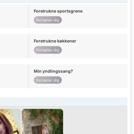
Foretrukne sportsgrene
Fortæller dig
Foretrukne køkkener
Fortæller dig
Min yndlingssang?
Fortæller dig