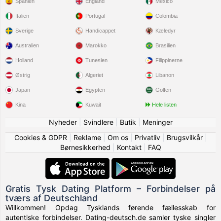
Spanien
England
Mexico
Italien
Portugal
Colombia
Sverige
Handicappet
Kæledyr
Australien
Marokko
Brasilien
Holland
Tunesien
Filippinerne
Østrig
Algeriet
Libanon
Japan
Egypten
Golfen
Kina
Kuwait
Hele listen
Nyheder
|
Svindlere
|
Butik
|
Meninger
Cookies & GDPR
|
Reklame
|
Om os
|
Privatliv
|
Brugsvilkår
|
Børnesikkerhed
|
Kontakt
|
FAQ
Gratis Tysk Dating Platform – Forbindelser på
tværs af Deutschland
Willkommen! Opdag Tysklands førende fællesskab for
autentiske forbindelser. Dating-deutsch.de samler tyske singler