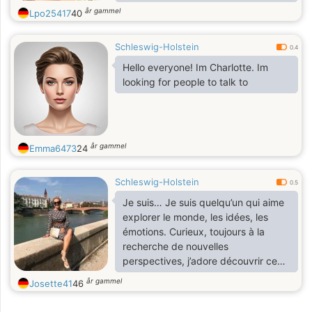
sincérité, etc.
år gammel
Lpo25417
40
Schleswig-Holstein
0.4
Hello everyone! Im Charlotte. Im
looking for people to talk to
år gammel
Emma6473
24
Schleswig-Holstein
0.5
Je suis… Je suis quelqu’un qui aime
explorer le monde, les idées, les
émotions. Curieux, toujours à la
recherche de nouvelles
perspectives, j’adore découvrir ce
qui se cache derrière chaque
år gammel
Josette41
46
conversation. Je n'ai pas peur de
sortir des sentiers battus, d’explorer