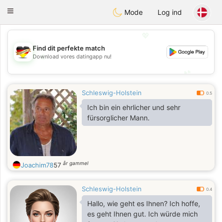
Deutsch
Dating
Toggle
Mode
Log ind
navigation
💖
Find dit perfekte match
💖
Download vores datingapp nu!
💕
💕
Schleswig-Holstein
0.5
Ich bin ein ehrlicher und sehr
fürsorglicher Mann.
år gammel
Joachim78
57
Schleswig-Holstein
0.4
Hallo, wie geht es Ihnen? Ich hoffe,
es geht Ihnen gut. Ich würde mich