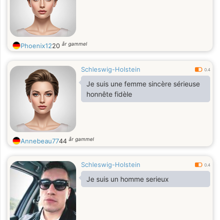
år gammel
Phoenix12
20
Schleswig-Holstein
0.4
Je suis une femme sincère sérieuse
honnête fidèle
år gammel
Annebeau77
44
Schleswig-Holstein
0.4
Je suis un homme serieux