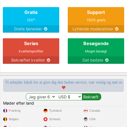
Gratis
Support
%
100
100% gratis
Gratis tjenester
Lyttende moderatorer
Seriøs
Besøgende
kvalitetsprofiler
Meget besøgt
Bekræftet kvalitet
Det bedste
Vi arbejder hårdt for at give dig den bedste service, vær venlig og støt os
Møder efter land
Frankrig
Tyskland
Canada
Belgien
Schweiz
USA