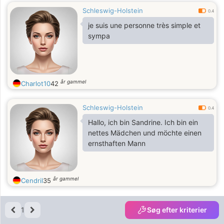
Schleswig-Holstein
0.4
je suis une personne très simple et
sympa
år gammel
Charlot10
42
Schleswig-Holstein
0.4
Hallo, ich bin Sandrine. Ich bin ein
nettes Mädchen und möchte einen
ernsthaften Mann
år gammel
Cendril
35
1
Søg efter kriterier