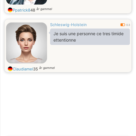
år gammel
Ppatrick8
48
Schleswig-Holstein
0.3
Je suis une personne ce tres timide
ettentionne
år gammel
Claudiamel
35