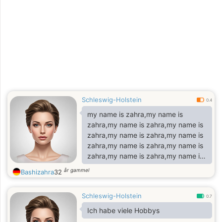
de nouveaux horizons, que ce soit
en discutant de sujets profonds ou
en partageant des moments plus
légers. J’aime apprendre des autres
autant que j’aime partager ce que je
sais. La vie est pour moi une
aventure, et chaque rencontre est
Schleswig-Holstein
0.4
my name is zahra,my name is
zahra,my name is zahra,my name is
zahra,my name is zahra,my name is
zahra,my name is zahra,my name is
zahra,my name is zahra,my name is
zahra,my name is zahra,my name is
år gammel
Bashizahra
32
zahra,my name is zahra,my name is
zahra,my name is zahra,my name is
Schleswig-Holstein
zahra,
0.7
Ich habe viele Hobbys