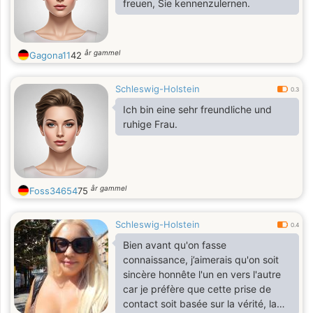
freuen, Sie kennenzulernen.
år gammel
Gagona11
42
Schleswig-Holstein
0.3
Ich bin eine sehr freundliche und
ruhige Frau.
år gammel
Foss34654
75
Schleswig-Holstein
0.4
Bien avant qu'on fasse
connaissance, j’aimerais qu'on soit
sincère honnête l'un en vers l'autre
car je préfère que cette prise de
contact soit basée sur la vérité, la