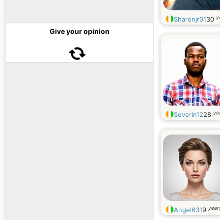
y
Sharonjr01
30
Give your opinion
ye
Severin12
28
year
Angel63
19