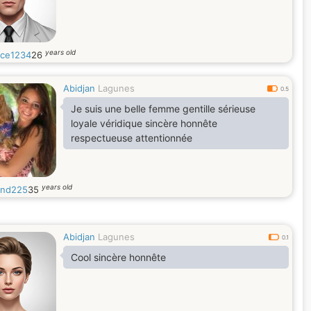
years old
ce1234
26
Abidjan
Lagunes
0.5
Je suis une belle femme gentille sérieuse
loyale véridique sincère honnête
respectueuse attentionnée
years old
nd225
35
Abidjan
Lagunes
0.1
Cool sincère honnête