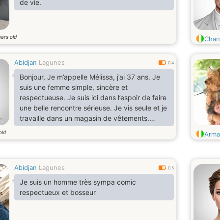
de vie.
ars old
Chan
Abidjan
Lagunes
0.4
Bonjour, Je m’appelle Mélissa, j’ai 37 ans. Je
suis une femme simple, sincère et
respectueuse. Je suis ici dans l’espoir de faire
une belle rencontre sérieuse. Je vis seule et je
travaille dans un magasin de vêtements.
J’aime les choses simples de la vie, les
old
Arma
moments de partage, et les échanges
honnêtes. Je recherche un homme sérieux,
mature et respectueux, avec qui construire
Abidjan
Lagunes
une relation stable basée sur la confiance, la
0.5
complicité et le respect.
Je suis un homme très sympa comic
respectueux et bosseur