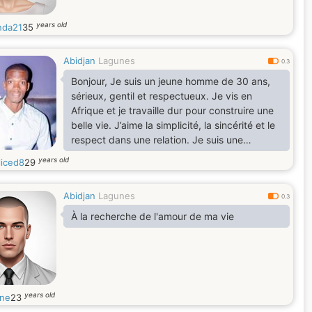
years old
da21
35
Abidjan
Lagunes
0.3
Bonjour, Je suis un jeune homme de 30 ans,
sérieux, gentil et respectueux. Je vis en
Afrique et je travaille dur pour construire une
belle vie. J’aime la simplicité, la sincérité et le
respect dans une relation. Je suis une
personne calme, positive et ouverte d’esprit.
years old
liced8
29
J’aime discuter, découvrir de nouvelles
cultures et apprendre des autres. Pendant
Abidjan
Lagunes
mon temps libre, j’aime écouter de la musique,
0.3
regarder des films et passer du temps avec
À la recherche de l'amour de ma vie
les personnes que j’apprécie. Je suis ici pour
rencontre
years old
ne
23