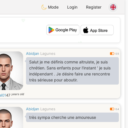
Mode
Login
Register
💖
💕
Abidjan
Lagunes
0.5
Salut je me définis comme altruiste, je suis
chrétien. Sans enfants pour l'instant ' je suis
indépendant . Je désire faire une rencontre
très sérieuse pour aboutir.
years old
al01
47
Abidjan
Lagunes
0.4
très sympa cherche une amoureuse