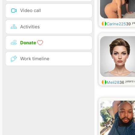
Video call
ye
Carine225
39
Activities
Donate
Work timeline
years 
Meli28
36