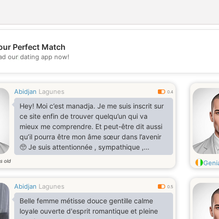
our Perfect Match
💖
d our dating app now!
💕
Abidjan
Lagunes
0.4
Hey! Moi c’est manadja. Je me suis inscrit sur
ce site enfin de trouver quelqu’un qui va
mieux me comprendre. Et peut-être dit aussi
qu’il pourra être mon âme sœur dans l’avenir
🥺 Je suis attentionnée , sympathique ,
sérieux dans tous ce que j’entreprends et ce
s old
Geni
que je fais , j’essaie de vivre de la plus simple
des manières
Abidjan
Lagunes
0.5
Belle femme métisse douce gentille calme
loyale ouverte d'esprit romantique et pleine