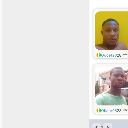
yea
Godet28
28
yea
Olivier05
23
1