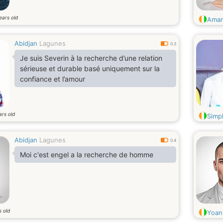
ears old
Aman
Abidjan
Lagunes
0.3
Je suis Severin à la recherche d’une relation
sérieuse et durable basé uniquement sur la
confiance et l’amour
ars old
Simp
Abidjan
Lagunes
0.4
Moi c'est engel a la recherche de homme
s old
Yoan