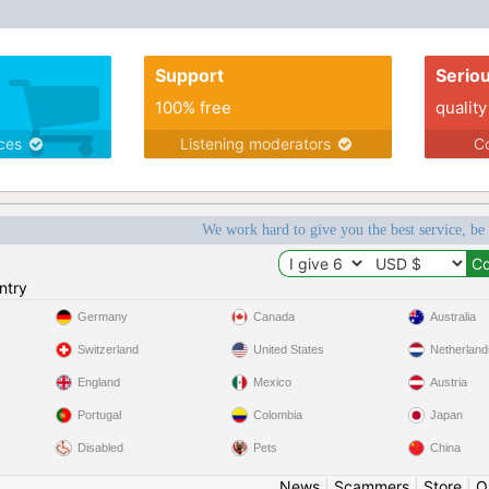
Support
Serio
100% free
quality
ices
Listening moderators
Co
We work hard to give you the best service, be
ntry
Germany
Canada
Australia
Switzerland
United States
Netherland
England
Mexico
Austria
Portugal
Colombia
Japan
Disabled
Pets
China
News
|
Scammers
|
Store
|
O