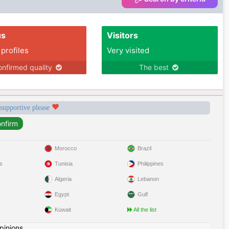
us
Visitors
 profiles
Very visited
nfirmed quality
The best
 supportive please
Morocco
Brazil
s
Tunisia
Philippines
Algeria
Lebanon
Egypt
Gulf
Kuwait
All the list
pinions