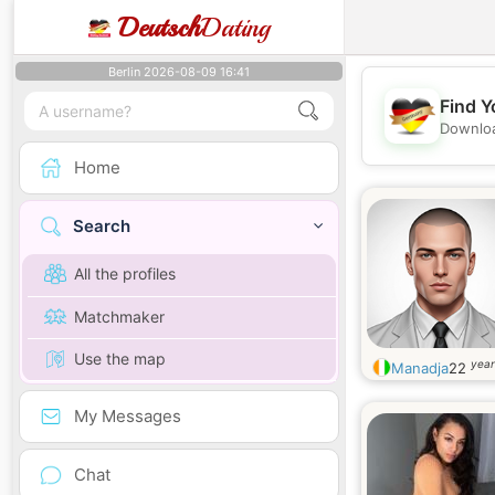
Deutsch
Dating
Berlin 2026-08-09 16:41
Find Y
Downloa
Home
Search
All the profiles
Matchmaker
Use the map
year
Manadja
22
My Messages
Chat