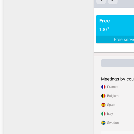
Free
%
100
Free serv
Meetings by cou
France
Belgium
Spain
Italy
Sweden