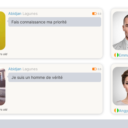
Abidjan
Lagunes
0.3
Fais connaissance ma priorité
rs old
Emm
Abidjan
Lagunes
0.3
Je suis un homme de vérité
rs old
Angy