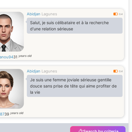
Abidjan
Lagunes
0.4
Salut, je suis célibataire et à la recherche
d'une relation sérieuse
years old
anou94
31
Abidjan
Lagunes
0.4
Je suis une femme joviale sérieuse gentille
douce sans prise de tête qui aime profiter de
la vie
years old
87
39
Search by criteria