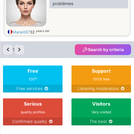
problèmes
years old
Marie067
32
1
Search by criteria
Free
Support
%
100
100% free
Free services
Listening moderators
Serious
Visitors
quality profiles
Very visited
Confirmed quality
The best