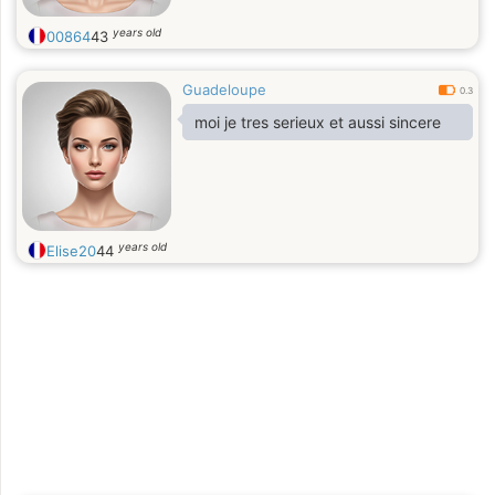
years old
00864
43
Guadeloupe
0.3
moi je tres serieux et aussi sincere
years old
Elise20
44