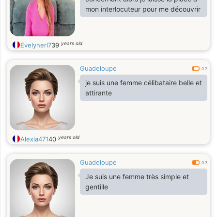
mon interlocuteur pour me découvrir
years old
Evelynerl7
39
Guadeloupe
0.2
je suis une femme célibataire belle et
attirante
years old
Alexia471
40
Guadeloupe
0.3
Je suis une femme très simple et
gentille