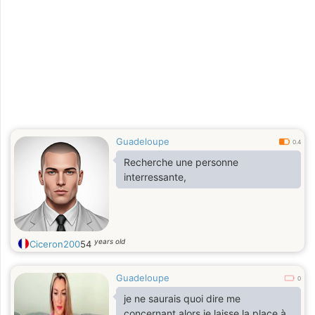
Guadeloupe
0.4
Recherche une personne
interressante,
years old
Ciceron200
54
Guadeloupe
0
je ne saurais quoi dire me
concernant alors je laisse la place à