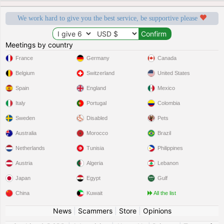
We work hard to give you the best service, be supportive please
Meetings by country
France
Germany
Canada
Belgium
Switzerland
United States
Spain
England
Mexico
Italy
Portugal
Colombia
Sweden
Disabled
Pets
Australia
Morocco
Brazil
Netherlands
Tunisia
Philippines
Austria
Algeria
Lebanon
Japan
Egypt
Gulf
China
Kuwait
All the list
News
|
Scammers
|
Store
|
Opinions