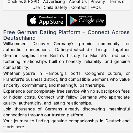
Cookies & RGPD
|
Advertising
|
About Us
|
Privacy
|
Terms of
Use
|
Child Safety
|
Contact
|
FAQs
Free German Dating Platform – Connect Across
Deutschland
Willkommen! Discover Germany's premier community for
authentic connections. Dating-deutsch.de brings together
German singles from Berlin's history to Munich's traditions,
fostering relationships built on honesty, reliability, and genuine
compatibility.
Whether you're in Hamburg's ports, Cologne's culture, or
Frankfurt's business district, find compatible Germans who value
sincerity, commitment, and meaningful partnerships.
Experience our completely free service with no subscription fees
or hidden costs. Connect with fellow Germans who appreciate
quality, authenticity, and lasting relationships.
Join thousands of Germans already discovering meaningful
connections through our trusted platform.
Your journey to finding genuine companionship in Deutschland
starts here.