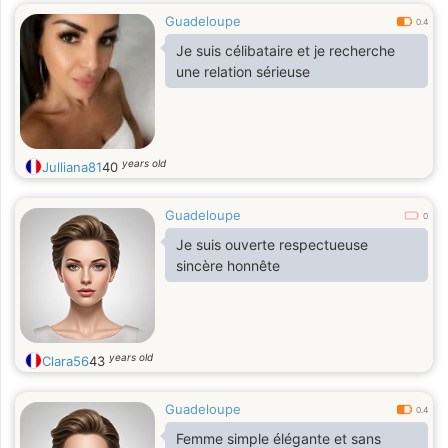
Guadeloupe
0.4
Je suis célibataire et je recherche
une relation sérieuse
years old
Julliana81
40
Guadeloupe
0
Je suis ouverte respectueuse
sincère honnête
years old
Clara56
43
Guadeloupe
0.4
Femme simple élégante et sans