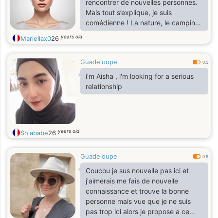
rencontrer de nouvelles personnes.
Mais tout s’explique, je suis
comédienne ! La nature, le camping
sauvage, les randonnées et la
years old
Mariellax0
26
natation font aussi partie des
activités qui m'enthousiasment et
Guadeloupe
m'apportent de la joie
0.5
i'm Aisha , i'm looking for a serious
relationship
years old
Shiababe
26
Guadeloupe
0.5
Coucou je sus nouvelle pas ici et
j'aimerais me fais de nouvelle
connaissance et trouve la bonne
personne mais vue que je ne suis
pas trop ici alors je propose a ce