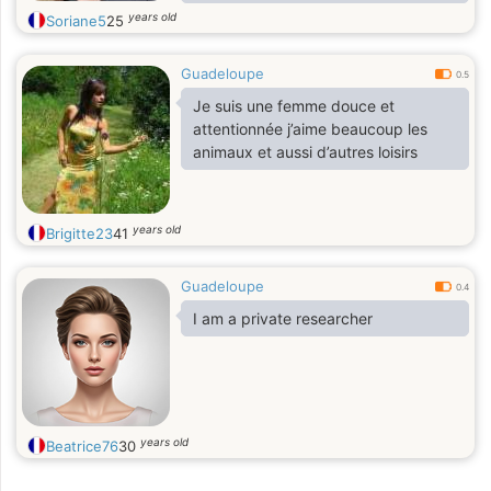
qu'on parle en dehors de cette appli
years old
Soriane5
25
j'ai que Discord Sorianebelle pour
fais des partie de jeux Video merci
Guadeloupe
0.5
Je suis une femme douce et
attentionnée j’aime beaucoup les
animaux et aussi d’autres loisirs
years old
Brigitte23
41
Guadeloupe
0.4
I am a private researcher
years old
Beatrice76
30