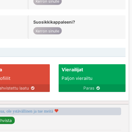
Kerron sinulle
Suosikkikappaleeni?
Kerron sinulle
a
Vierailijat
fiilit
Paljon vierailtu
ahvistettu laatu
Paras
a, ole ystävällinen ja tue meitä