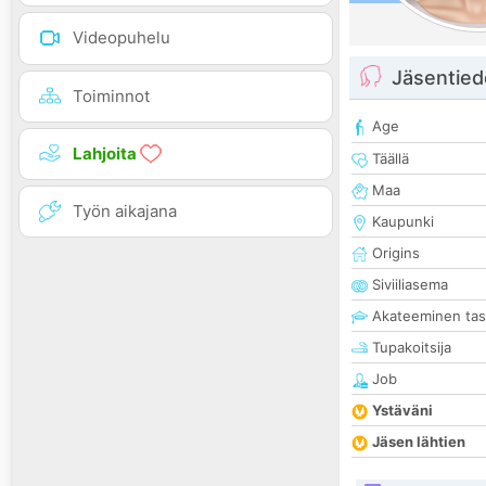
Videopuhelu
Jäsentied
Toiminnot
Age
Lahjoita
Täällä
Maa
Työn aikajana
Kaupunki
Origins
Siviiliasema
Akateeminen ta
Tupakoitsija
Job
Ystäväni
Jäsen lähtien