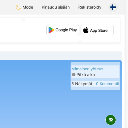
Mode
Kirjaudu sisään
Rekisteröidy
💖
💕
viimeinen yhteys
Pitkä aika
5 Näkymät |
0 Kommentit