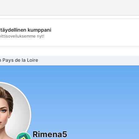
täydellinen kumppani
💖
eittisovelluksemme nyt!
💕
n Pays de la Loire
Rimena5