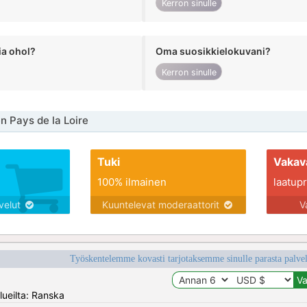
Kerron sinulle
ia ohol?
Oma suosikkielokuvani?
Kerron sinulle
n Pays de la Loire
Tuki
Vakav
100% ilmainen
laatupro
lvelut
Kuuntelevat moderaattorit
V
Työskentelemme kovasti tarjotaksemme sinulle parasta palvelu
lueilta: Ranska