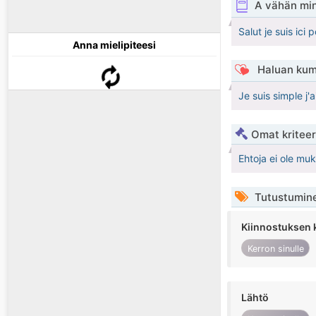
A vähän mi
Salut je suis ici
Anna mielipiteesi
Haluan kum
Je suis simple j'
Omat kriteeri
Ehtoja ei ole mu
Tutustumin
Kiinnostuksen 
Kerron sinulle
Lähtö