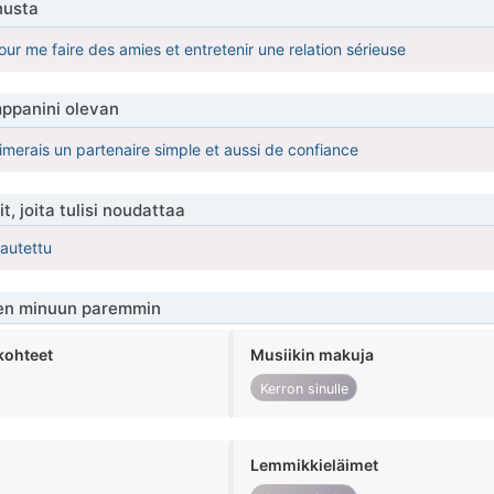
nusta
 pour me faire des amies et entretenir une relation sérieuse
ppanini olevan
aimerais un partenaire simple et aussi de confiance
t, joita tulisi noudattaa
kautettu
en minuun paremmin
kohteet
Musiikin makuja
Kerron sinulle
Lemmikkieläimet