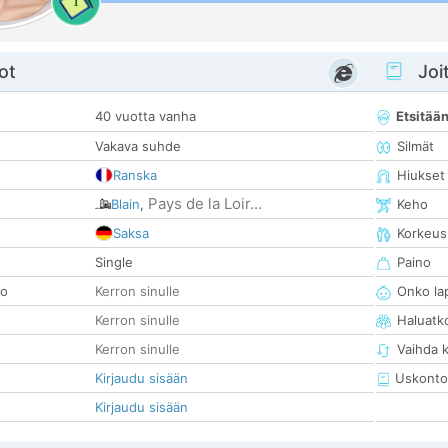
1
ot
Joit
40 vuotta vanha
Etsitää
Vakava suhde
Silmät
Ranska
Hiukset
Pays de la Loir...
Blain
,
Keho
Saksa
Korkeus
Single
Paino
so
Kerron sinulle
Onko la
Kerron sinulle
Haluatk
Kerron sinulle
Vaihda 
Kirjaudu sisään
Uskonto
Kirjaudu sisään