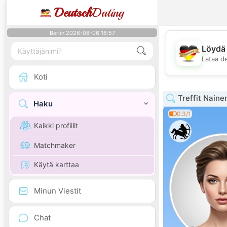
Deutsch
Dating
Berlin 2026-08-06 16:57
Löydä 
Lataa d
Koti
Treffit Naine
Haku
0.3/1
Kaikki profiilit
Matchmaker
Käytä karttaa
Minun Viestit
Chat