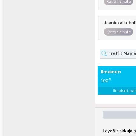
Kerron sinulle
Jaanko alkohol
Kerron sinulle
Treffit Naine
Ilmainen
%
100
Ilmaiset pa
Löydä sinkkuja a