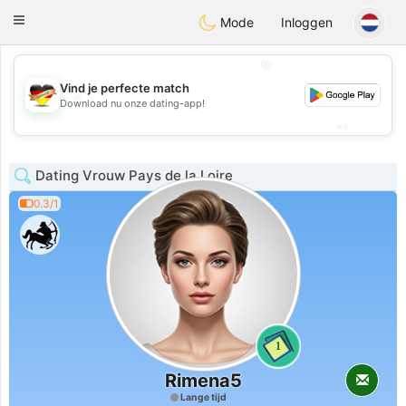
Deutsch
Dating
Toggle
Mode
Inloggen
navigation
💖
Vind je perfecte match
💖
Download nu onze dating-app!
💕
💕
Dating Vrouw Pays de la Loire
0.3/1
1
Rimena5
Lange tijd