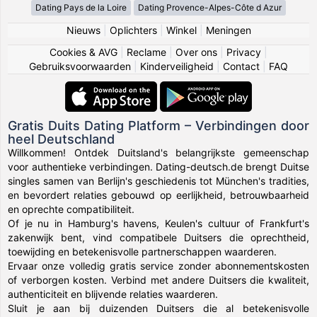
Dating Pays de la Loire
Dating Provence-Alpes-Côte d Azur
Nieuws
|
Oplichters
|
Winkel
|
Meningen
Cookies & AVG
|
Reclame
|
Over ons
|
Privacy
|
Gebruiksvoorwaarden
|
Kinderveiligheid
|
Contact
|
FAQ
Gratis Duits Dating Platform – Verbindingen door
heel Deutschland
Willkommen! Ontdek Duitsland's belangrijkste gemeenschap
voor authentieke verbindingen. Dating-deutsch.de brengt Duitse
singles samen van Berlijn's geschiedenis tot München's tradities,
en bevordert relaties gebouwd op eerlijkheid, betrouwbaarheid
en oprechte compatibiliteit.
Of je nu in Hamburg's havens, Keulen's cultuur of Frankfurt's
zakenwijk bent, vind compatibele Duitsers die oprechtheid,
toewijding en betekenisvolle partnerschappen waarderen.
Ervaar onze volledig gratis service zonder abonnementskosten
of verborgen kosten. Verbind met andere Duitsers die kwaliteit,
authenticiteit en blijvende relaties waarderen.
Sluit je aan bij duizenden Duitsers die al betekenisvolle