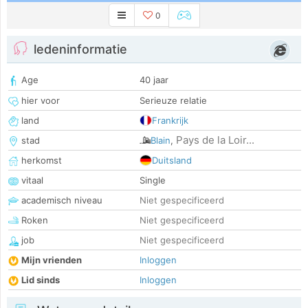
0
ledeninformatie
Age
40 jaar
hier voor
Serieuze relatie
land
Frankrijk
Pays de la Loir...
stad
Blain
,
herkomst
Duitsland
vitaal
Single
academisch niveau
Niet gespecificeerd
Roken
Niet gespecificeerd
job
Niet gespecificeerd
Mijn vrienden
Inloggen
Lid sinds
Inloggen