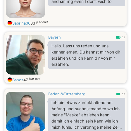
and smiling even I don’t wish to
jaar oud
Sabrina06
33
Bayern
0.8
Hallo. Lass uns reden und uns
kennenlernen. Du kannst mir von dir
erzählen und ich kann dir von mir
erzählen.
jaar oud
Bahoz
47
Baden-Württemberg
0.9
Ich bin etwas zurückhaltend am
Anfang und suche jemanden wo ich
meine "Maske" abziehen kann,
damit ich einfach sein kann wie ich
mich fühle. Ich verbringe meine Zeit