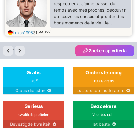
respectueux. J'aime passer du
temps avec mes proches, découvrir
de nouvelles choses et profiter des
bons moments de la vie. Je
recherche une relation sérieuse,
jaar oud
Lukas1995
31
basée sur la confiance, la fidélité et
le respect mutuel.
1
Zoeken op criteria
Gratis
Ondersteuning
%
100
100% gratis
Gratis diensten
Luisterende moderators
Serieus
Bezoekers
kwaliteitsprofielen
Veel bezocht
Bevestigde kwaliteit
Het beste