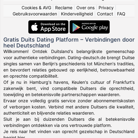
Cookies & AVG
|
Reclame
|
Over ons
|
Privacy
|
Gebruiksvoorwaarden
|
Kinderveiligheid
|
Contact
|
FAQ
Gratis Duits Dating Platform – Verbindingen door
heel Deutschland
Willkommen! Ontdek Duitsland's belangrijkste gemeenschap
voor authentieke verbindingen. Dating-deutsch.de brengt Duitse
singles samen van Berlijn's geschiedenis tot München's tradities,
en bevordert relaties gebouwd op eerlijkheid, betrouwbaarheid
en oprechte compatibiliteit.
Of je nu in Hamburg's havens, Keulen's cultuur of Frankfurt's
zakenwijk bent, vind compatibele Duitsers die oprechtheid,
toewijding en betekenisvolle partnerschappen waarderen.
Ervaar onze volledig gratis service zonder abonnementskosten
of verborgen kosten. Verbind met andere Duitsers die kwaliteit,
authenticiteit en blijvende relaties waarderen.
Sluit je aan bij duizenden Duitsers die al betekenisvolle
verbindingen ontdekken via ons vertrouwde platform.
Je reis naar het vinden van oprecht gezelschap in Deutschland
begint hier.