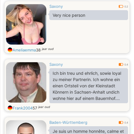
Saxony
0.2
Very nice person
jaar oud
Ameliaemma
38
Saxony
0.4
Ich bin treu und ehrlich, sowie loyal
zu meiner Partnerin. Ich wohne ein
einen Ortsteil von der Kleinstadt
Könnern in Sachsen-Anhalt undich
wohne hier auf einem Bauernhof.
Meine Interessen sind ein gutes
jaar oud
Frank2004
57
Buch lesen, spazieren gehen Tiere
und Landwirtschaft und Internet
Baden-Württemberg
0.4
Je suis un homme honnête, calme et