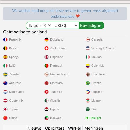
We werken hard om je de beste service te geven, wees alsjeblieft
ondersteunend
Ontmoetingen per land
Frankrijk
Duitsland
Canada
België
Zwitserland
Verenigde Staten
Spanje
Engeland
Mexico
Italië
Portugal
Colombia
Zweden
Gehandicapt
Huisdieren
Australië
Marokko
Brazilië
Nederland
Tunesië
Filipijnen
Oostenrijk
Algerije
Libanon
Japan
Egypte
Golf
China
Koeweit
Hele lijst
Nieuws
|
Oplichters
|
Winkel
|
Meningen