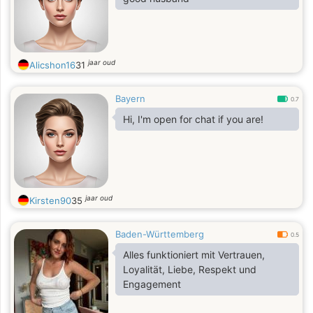
jaar oud
Alicshon16
31
Bayern
0.7
Hi, I'm open for chat if you are!
jaar oud
Kirsten90
35
Baden-Württemberg
0.5
Alles funktioniert mit Vertrauen,
Loyalität, Liebe, Respekt und
Engagement