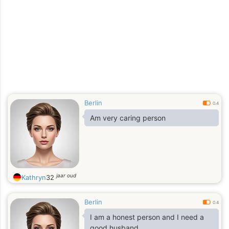
Berlin
0.4
Am very caring person
jaar oud
Kathryn
32
Berlin
0.4
I am a honest person and I need a
good husband