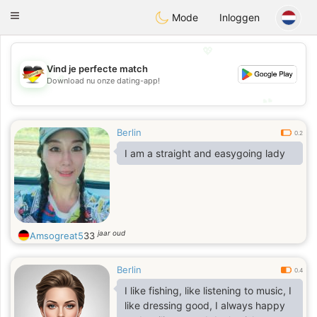
Deutsch
Dating
Toggle
Mode
Inloggen
navigation
💖
Vind je perfecte match
💖
Download nu onze dating-app!
💕
💕
Berlin
0.2
I am a straight and easygoing lady
jaar oud
Amsogreat5
33
Berlin
0.4
I like fishing, like listening to music, I
like dressing good, I always happy