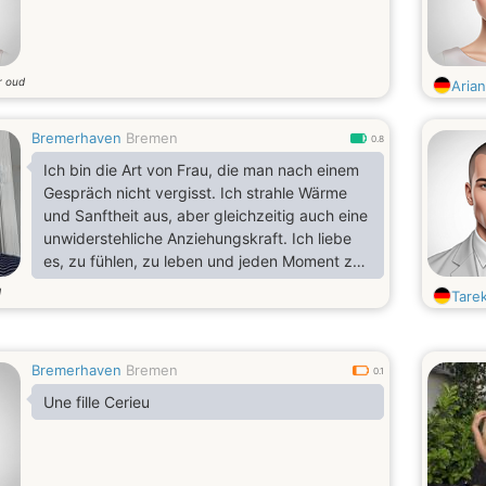
r oud
Aria
Bremerhaven
Bremen
0.8
Ich bin die Art von Frau, die man nach einem
Gespräch nicht vergisst. Ich strahle Wärme
und Sanftheit aus, aber gleichzeitig auch eine
unwiderstehliche Anziehungskraft. Ich liebe
es, zu fühlen, zu leben und jeden Moment zu
genießen, sei es ein ruhiger Abend oder ein
d
Tare
kleines Abenteuer. Ich kann verspielt,
fürsorglich, leidenschaftlich und ein bisschen
geheimnisvoll sein. Ich öffne mich nicht jedem,
Bremerhaven
Bremen
aber wenn ich eine echte Verbindung spüre,
0.1
schenke ich meine volle Aufmerksamkeit. Ich
Une fille Cerieu
mag es, wenn