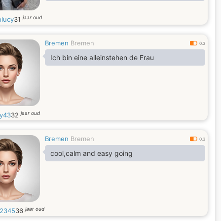
jaar oud
nlucy
31
Bremen
Bremen
0.3
Ich bin eine alleinstehen de Frau
jaar oud
ry43
32
Bremen
Bremen
0.3
cool,calm and easy going
jaar oud
2345
36