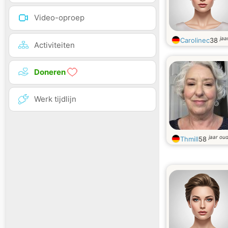
Video-oproep
jaa
Carolinec
38
Activiteiten
Doneren
Werk tijdlijn
jaar ou
Thmill
58