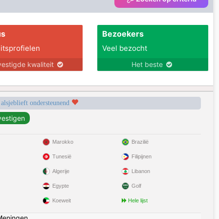
us
Bezoekers
itsprofielen
Veel bezocht
estigde kwaliteit
Het beste
 alsjeblieft ondersteunend
Marokko
Brazilië
Tunesië
Filipijnen
Algerije
Libanon
Egypte
Golf
Koeweit
Hele lijst
Meningen