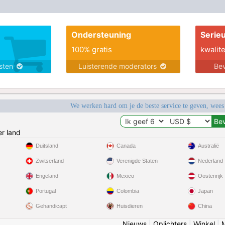
Ondersteuning
Serie
100% gratis
kwalite
nsten
Luisterende moderators
Bev
We werken hard om je de beste service te geven, wees
r land
Duitsland
Canada
Australië
Zwitserland
Verenigde Staten
Nederland
Engeland
Mexico
Oostenrijk
Portugal
Colombia
Japan
Gehandicapt
Huisdieren
China
Nieuws
|
Oplichters
|
Winkel
|