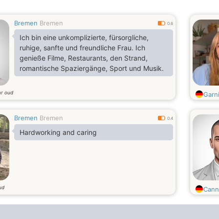
Bremen
Bremen
0.6
Ich bin eine unkomplizierte, fürsorgliche,
ruhige, sanfte und freundliche Frau. Ich
genieße Filme, Restaurants, den Strand,
romantische Spaziergänge, Sport und Musik.
ar oud
Garn
Bremen
Bremen
0.4
Hardworking and caring
ud
Cann