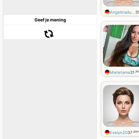
Angelinadu...
3
Geef je mening
ja
Marietama
31
jaa
Evelyn20
37