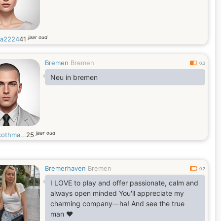
jaar oud
na2224
41
Bremen
Bremen
0.3
Neu in bremen
jaar oud
kothma...
25
Bremerhaven
Bremen
0.2
I LOVE to play and offer passionate, calm and
always open minded You'll appreciate my
charming company—ha! And see the true
man ❤️