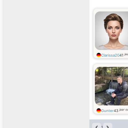
ja
Clarissa20
41
jaar o
Gunter
43
1