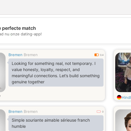
e perfecte match
💖
d nu onze dating-app!
💕
Bremen
Bremen
0.4
Looking for something real, not temporary. I
value honesty, loyalty, respect, and
meaningful connections. Let’s build something
genuine together
d
Hind
Bremen
Bremen
0
Simple souriante aimable sérieuse franch
humble