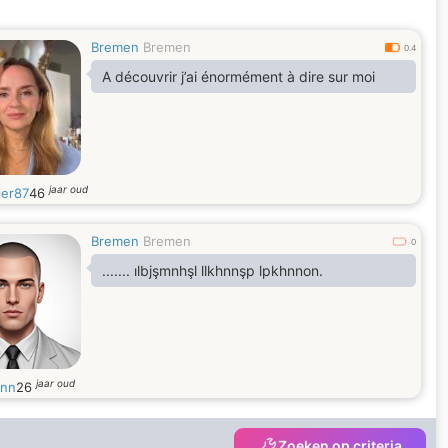
Bremen
Bremen
0.4
A découvrir j’ai énormément à dire sur moi
jaar oud
ier87
46
Bremen
Bremen
0
....... ılbjşmnhşl llkhnnşp lpkhnnon.
jaar oud
nn
26
Zoeken op criteria