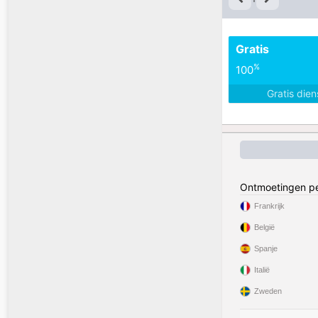
Gratis
%
100
Gratis die
Ontmoetingen pe
Frankrijk
België
Spanje
Italië
Zweden