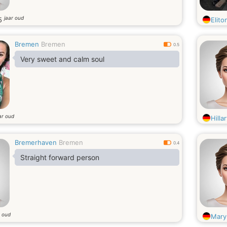
jaar oud
5
Elito
Bremen
Bremen
0.5
Very sweet and calm soul
ar oud
Hilla
Bremerhaven
Bremen
0.4
Straight forward person
r oud
Mary