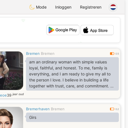
Mode
Inloggen
Registreren
💖
💕
Bremen
Bremen
0.5
am an ordinary woman with simple values
loyal, faithful, and honest. To me, family is
everything, and I am ready to give my all to
the person I love. I believe in building a life
together with trust, care, and commitment. Do
you appreciate someone like me? If so, let's
jaar oud
leoe
39
get to know each other better.
Bremerhaven
Bremen
0.2
Girs