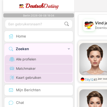
Deutsch
Dating
Berlin 2026-08-08 19:04
Vind j
Downloa
Home
Zoeken
Alle profielen
Matchmaker
Kaart gebruiken
jaar ou
Tilly12
41
Mijn Berichten
Chat