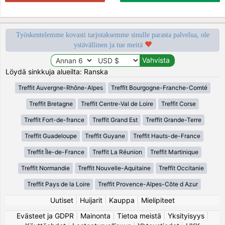
Työskentelemme kovasti tarjotaksemme sinulle parasta palvelua, ole
ystävällinen ja tue meitä
Löydä sinkkuja alueilta: Ranska
Treffit Auvergne-Rhône-Alpes
Treffit Bourgogne-Franche-Comté
Treffit Bretagne
Treffit Centre-Val de Loire
Treffit Corse
Treffit Fort-de-france
Treffit Grand Est
Treffit Grande-Terre
Treffit Guadeloupe
Treffit Guyane
Treffit Hauts-de-France
Treffit Île-de-France
Treffit La Réunion
Treffit Martinique
Treffit Normandie
Treffit Nouvelle-Aquitaine
Treffit Occitanie
Treffit Pays de la Loire
Treffit Provence-Alpes-Côte d Azur
Uutiset
|
Huijarit
|
Kauppa
|
Mielipiteet
Evästeet ja GDPR
|
Mainonta
|
Tietoa meistä
|
Yksityisyys
|