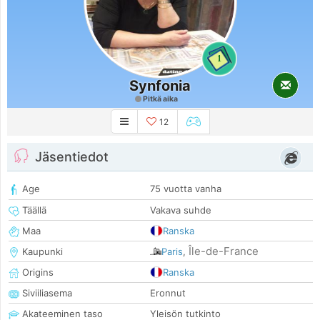
1
Synfonia
Pitkä aika
12
Jäsentiedot
Age
75 vuotta vanha
Täällä
Vakava suhde
Maa
Ranska
Île-de-France
Kaupunki
Paris
,
Origins
Ranska
Siviiliasema
Eronnut
Akateeminen taso
Yleisön tutkinto