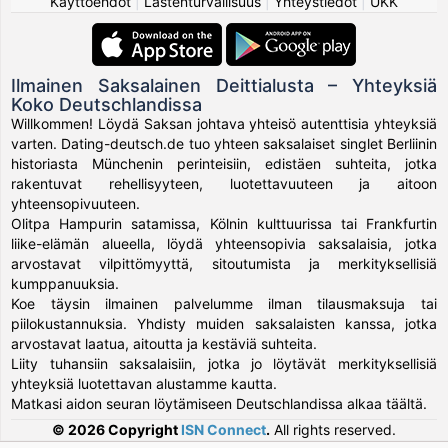
Käyttöehdot
|
Lastenturvallisuus
|
Yhteystiedot
|
UKK
Ilmainen Saksalainen Deittialusta – Yhteyksiä
Koko Deutschlandissa
Willkommen! Löydä Saksan johtava yhteisö autenttisia yhteyksiä
varten. Dating-deutsch.de tuo yhteen saksalaiset singlet Berliinin
historiasta Münchenin perinteisiin, edistäen suhteita, jotka
rakentuvat rehellisyyteen, luotettavuuteen ja aitoon
yhteensopivuuteen.
Olitpa Hampurin satamissa, Kölnin kulttuurissa tai Frankfurtin
liike-elämän alueella, löydä yhteensopivia saksalaisia, jotka
arvostavat vilpittömyyttä, sitoutumista ja merkityksellisiä
kumppanuuksia.
Koe täysin ilmainen palvelumme ilman tilausmaksuja tai
piilokustannuksia. Yhdisty muiden saksalaisten kanssa, jotka
arvostavat laatua, aitoutta ja kestäviä suhteita.
Liity tuhansiin saksalaisiin, jotka jo löytävät merkityksellisiä
yhteyksiä luotettavan alustamme kautta.
Matkasi aidon seuran löytämiseen Deutschlandissa alkaa täältä.
© 2026 Copyright
ISN Connect
.
All rights reserved.