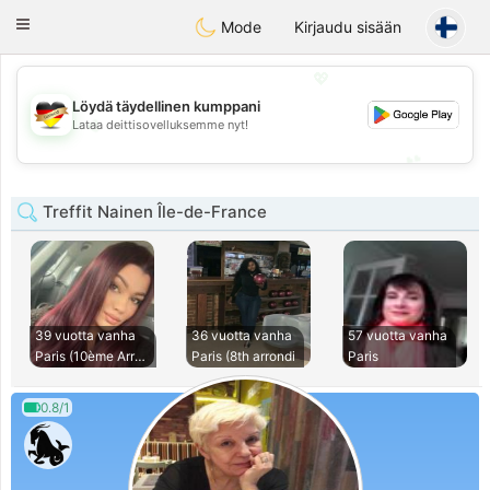
Deutsch
Dating
Toggle
Mode
Kirjaudu sisään
navigation
💖
Löydä täydellinen kumppani
💖
Lataa deittisovelluksemme nyt!
💕
💕
Treffit Nainen Île-de-France
39 vuotta vanha
36 vuotta vanha
57 vuotta vanha
Paris (10ème Arron
Paris (8th arrondi
Paris
0.8/1