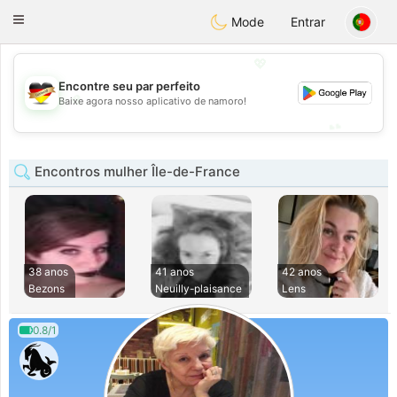
Deutsch
Dating
Toggle
Mode
Entrar
navigation
💖
Encontre seu par perfeito
💖
Baixe agora nosso aplicativo de namoro!
💕
💕
Encontros mulher Île-de-France
38 anos
41 anos
42 anos
Bezons
Neuilly-plaisance
Lens
0.8/1