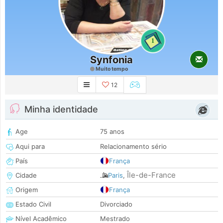
1
Synfonia
Muito tempo
12
Minha identidade
Age
75 anos
Aqui para
Relacionamento sério
País
França
Île-de-France
Cidade
Paris
,
Origem
França
Estado Civil
Divorciado
Nível Acadêmico
Mestrado