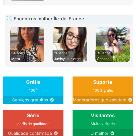
Encontros mulher Île-de-France
54 anos
28 anos
38 anos
Meru
Juvisy-sur-orge
Cesson
Grátis
Suporte
%
100
100% grátis
Serviços gratuitos
Moderadores que escutam
Sério
Visitantes
perfis de qualidade
Muito visitado
Qualidade confirmada
O melhor