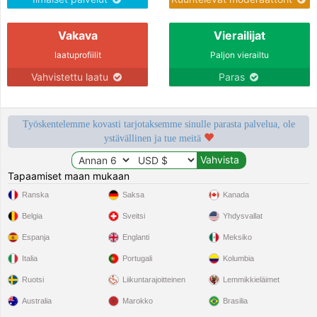
Vakava
Vierailijat
laatuprofiilit
Paljon vierailtu
Vahvistettu laatu
Paras
Työskentelemme kovasti tarjotaksemme sinulle parasta palvelua, ole
ystävällinen ja tue meitä
Tapaamiset maan mukaan
Ranska
Saksa
Kanada
Belgia
Sveitsi
Yhdysvallat
Espanja
Englanti
Meksiko
Italia
Portugali
Kolumbia
Ruotsi
Liikuntarajoitteinen
Lemmikkieläimet
Australia
Marokko
Brasilia