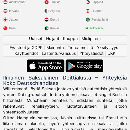
Alankomaat
Tunisia
Filippiinit
Itävalta
Algeria
Libanon
Japani
Egypti
Persianlahti
Kiina
Kuwait
Koko lista
Uutiset
|
Huijarit
|
Kauppa
|
Mielipiteet
Evästeet ja GDPR
|
Mainonta
|
Tietoa meistä
|
Yksityisyys
|
Käyttöehdot
|
Lastenturvallisuus
|
Yhteystiedot
|
UKK
Ilmainen Saksalainen Deittialusta – Yhteyksiä
Koko Deutschlandissa
Willkommen! Löydä Saksan johtava yhteisö autenttisia yhteyksiä
varten. Dating-deutsch.de tuo yhteen saksalaiset singlet Berliinin
historiasta Münchenin perinteisiin, edistäen suhteita, jotka
rakentuvat rehellisyyteen, luotettavuuteen ja aitoon
yhteensopivuuteen.
Olitpa Hampurin satamissa, Kölnin kulttuurissa tai Frankfurtin
liike-elämän alueella, löydä yhteensopivia saksalaisia, jotka
arvostavat vilpittömyyttä, sitoutumista ja merkityksellisiä