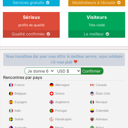
Services gratuits
Modérateurs à l'écoute
Sérieux
Visiteurs
profils de qualité
Très visité
Qualité confirmée
Le meilleur
Nous travaillons dur pour vous offrir le meilleur service, soyez solidaire
s'il vous plaît
Rencontres par pays
France
Allemagne
Canada
Belgique
Suisse
États-Unis
Espagne
Angleterre
Mexique
Italie
Portugal
Colombie
Suède
Handicapés
Animaux
Australie
Maroc
Brésil