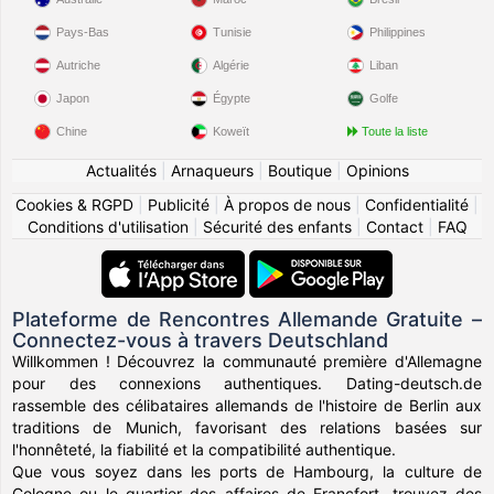
Pays-Bas
Tunisie
Philippines
Autriche
Algérie
Liban
Japon
Égypte
Golfe
Chine
Koweït
Toute la liste
Actualités
|
Arnaqueurs
|
Boutique
|
Opinions
Cookies & RGPD
|
Publicité
|
À propos de nous
|
Confidentialité
|
Conditions d'utilisation
|
Sécurité des enfants
|
Contact
|
FAQ
Plateforme de Rencontres Allemande Gratuite –
Connectez-vous à travers Deutschland
Willkommen ! Découvrez la communauté première d'Allemagne
pour des connexions authentiques. Dating-deutsch.de
rassemble des célibataires allemands de l'histoire de Berlin aux
traditions de Munich, favorisant des relations basées sur
l'honnêteté, la fiabilité et la compatibilité authentique.
Que vous soyez dans les ports de Hambourg, la culture de
Cologne ou le quartier des affaires de Francfort, trouvez des