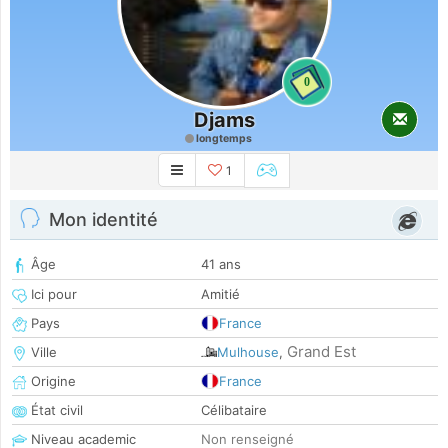
0
Djams
longtemps
1
Mon identité
Âge
41 ans
Ici pour
Amitié
Pays
France
Grand Est
Ville
Mulhouse
,
Origine
France
État civil
Célibataire
Niveau academic
Non renseigné