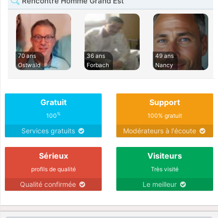
Rencontre Homme Grand Est
70 ans
36 ans
49 ans
Ostwald
Forbach
Nancy
Gratuit
Support
%
100
100% gratuit
Services gratuits
Modérateurs à l'écoute
Sérieux
Visiteurs
profils de qualité
Très visité
Qualité confirmée
Le meilleur