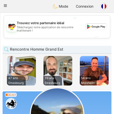
Deutsch
Dating
Toggle
Mode
Connexion
navigation
💖
Trouvez votre partenaire idéal
Téléchargez notre application de rencontre
💖
maintenant !
💕
💕
Rencontre Homme Grand Est
47 ans
39 ans
54 ans
Strasbourg
Strasbourg
Molsheim
0.6/1