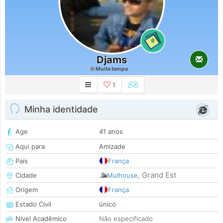
0
Djams
Muito tempo
1
Minha identidade
Age
41 anos
Aqui para
Amizade
País
França
Grand Est
Cidade
Mulhouse
,
Origem
França
Estado Civil
único
Nível Acadêmico
Não especificado