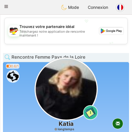
Deutsch
Dating
Toggle
Mode
Connexion
navigation
💖
Trouvez votre partenaire idéal
Téléchargez notre application de rencontre
💖
maintenant !
💕
💕
Rencontre Femme Pays de la Loire
0.6/1
1
Katia
longtemps