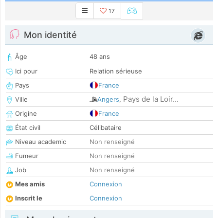
17
Mon identité
Âge
48 ans
Ici pour
Relation sérieuse
Pays
France
Pays de la Loir...
Ville
Angers
,
Origine
France
État civil
Célibataire
Niveau academic
Non renseigné
Fumeur
Non renseigné
Job
Non renseigné
Mes amis
Connexion
Inscrit le
Connexion