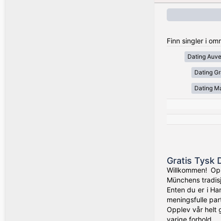
Finn singler i om
Dating Auv
Dating Gr
Dating Ma
Gratis Tysk 
Willkommen! Opp
Münchens tradisj
Enten du er i Ham
meningsfulle par
Opplev vår helt g
varige forhold.