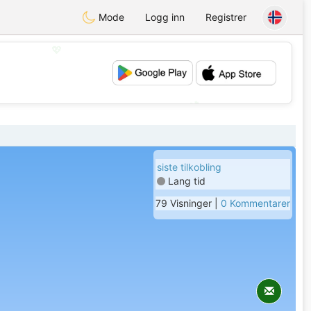
Mode
Logg inn
Registrer
💖
💕
siste tilkobling
Lang tid
79 Visninger |
0 Kommentarer