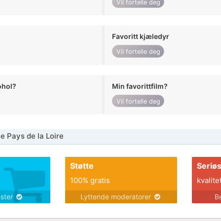
Vil fortelle deg
Favoritt kjæledyr
Vil fortelle deg
ohol?
Min favorittfilm?
Vil fortelle deg
e Pays de la Loire
Støtte
Seriø
100% gratis
kvalite
ester
Lyttende moderatorer
B