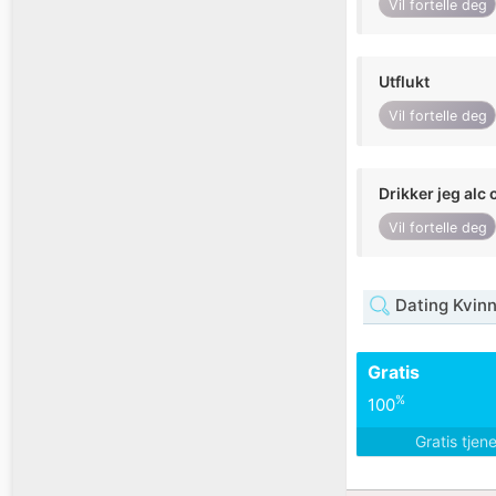
Vil fortelle deg
Utflukt
Vil fortelle deg
Drikker jeg alc 
Vil fortelle deg
Dating Kvinn
Gratis
%
100
Gratis tjen