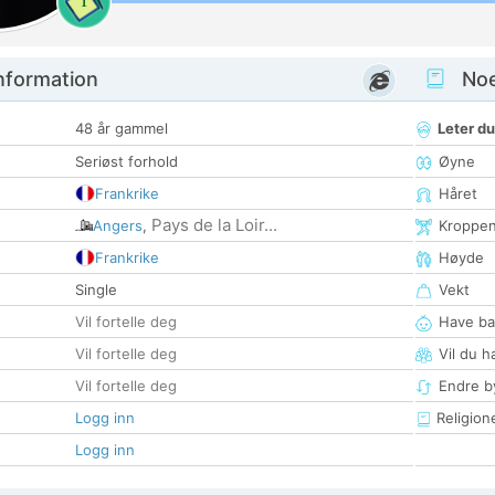
1
nformation
Noen
48 år gammel
Leter du
Seriøst forhold
Øyne
Frankrike
Håret
Pays de la Loir...
Angers
,
Kroppe
Frankrike
Høyde
Single
Vekt
Vil fortelle deg
Have ba
Vil fortelle deg
Vil du h
Vil fortelle deg
Endre by
Logg inn
Religion
Logg inn