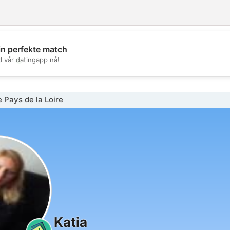
in perfekte match
💖
d vår datingapp nå!
💕
 Pays de la Loire
Katia