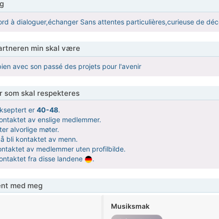
g
rd à dialoguer,échanger Sans attentes particulières,curieuse de déc
partneren min skal være
bien avec son passé des projets pour l'avenir
er som skal respekteres
kseptert er
40-48
.
 kontaktet av enslige medlemmer.
ter alvorlige møter.
å bli kontaktet av menn.
kontaktet av medlemmer uten profilbilde.
kontaktet fra disse landene
.
jent med meg
Musiksmak