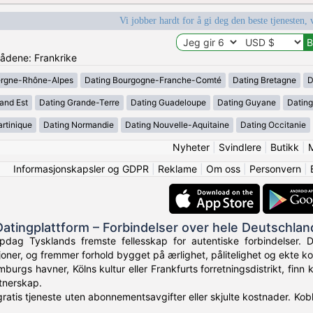
Vi jobber hardt for å gi deg den beste tjenesten, 
rådene: Frankrike
ergne-Rhône-Alpes
Dating Bourgogne-Franche-Comté
Dating Bretagne
D
and Est
Dating Grande-Terre
Dating Guadeloupe
Dating Guyane
Datin
rtinique
Dating Normandie
Dating Nouvelle-Aquitaine
Dating Occitanie
Nyheter
|
Svindlere
|
Butikk
|
Informasjonskapsler og GDPR
|
Reklame
|
Om oss
|
Personvern
|
Datingplattform – Forbindelser over hele Deutschlan
dag Tysklands fremste fellesskap for autentiske forbindelser. Dat
oner, og fremmer forhold bygget på ærlighet, pålitelighet og ekte kom
burgs havner, Kölns kultur eller Frankfurts forretningsdistrikt, finn
tnerskap.
ratis tjeneste uten abonnementsavgifter eller skjulte kostnader. Kobl