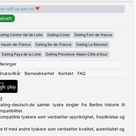
vær snill og støtt oss
ating Centre-Val de Loire
Dating Corse
Dating Fort-de-france
g Hauts-de-France
Dating Île-de-France
Dating La Réunion
Dating Pays de la Loire
Dating Provence-Alpes-Côte d Azur
Meninger
Bruksvilkår
|
Barnesikkerhet
|
Kontakt
|
FAQ
d
ing-deutsch.de samler tyske singler fra Berlins historie til
patibilitet.
 kompatible tyskere som verdsetter oppriktighet, forpliktelse og
e til med andre tyskere som verdsetter kvalitet, autentisitet og