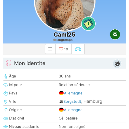
1
Cami25
longtemps
19
Mon identité
Âge
30 ans
Ici pour
Relation sérieuse
Pays
Allemagne
Hamburg
Ville
Bergstedt
,
Origine
Allemagne
État civil
Célibataire
Niveau academic
Non renseigné