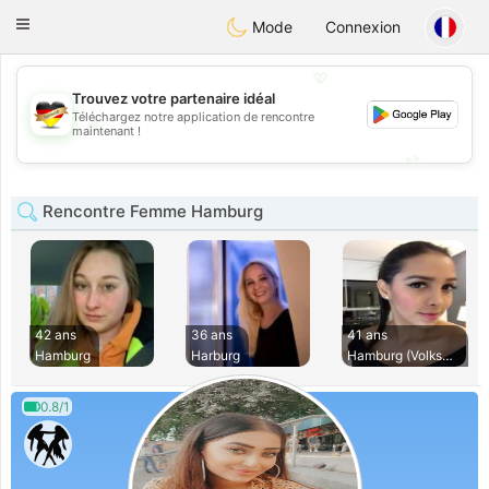
Deutsch
Dating
Toggle
Mode
Connexion
navigation
💖
Trouvez votre partenaire idéal
Téléchargez notre application de rencontre
💖
maintenant !
💕
💕
Rencontre Femme Hamburg
42 ans
36 ans
41 ans
Hamburg
Harburg
Hamburg (Volksdorf
0.8/1