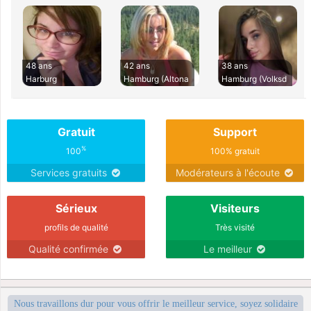
48 ans
42 ans
38 ans
Harburg
Hamburg (Altona
Hamburg (Volksd
Gratuit
Support
%
100
100% gratuit
Services gratuits
Modérateurs à l'écoute
Sérieux
Visiteurs
profils de qualité
Très visité
Qualité confirmée
Le meilleur
Nous travaillons dur pour vous offrir le meilleur service, soyez solidaire