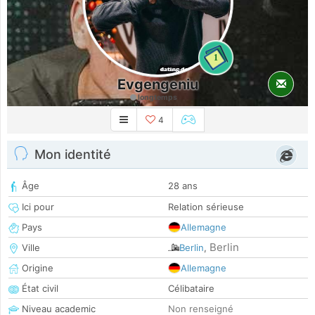
1
Evgengeniu
longtemps
4
Mon identité
Âge
28 ans
Ici pour
Relation sérieuse
Pays
Allemagne
Berlin
Ville
Berlin
,
Origine
Allemagne
État civil
Célibataire
Niveau academic
Non renseigné