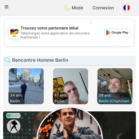
Deutsch
Dating
Toggle
Mode
Connexion
navigation
💖
Trouvez votre partenaire idéal
Téléchargez notre application de rencontre
💖
maintenant !
💕
💕
Rencontre Homme Berlin
34 ans
47 ans
39 ans
Berlin
Berlin
Berlin (Charlotten
0.8/1