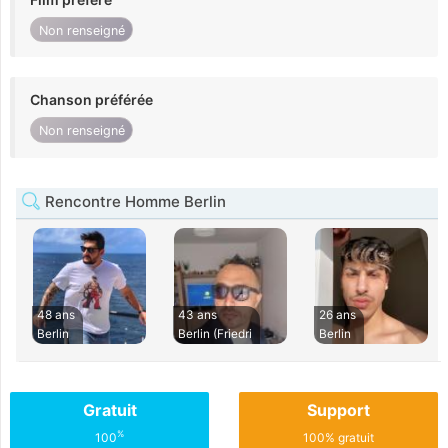
Non renseigné
Chanson préférée
Non renseigné
Rencontre Homme Berlin
48 ans
43 ans
26 ans
Berlin
Berlin (Friedri
Berlin
Gratuit
Support
%
100
100% gratuit