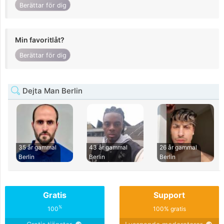
Berättar för dig
Min favoritlåt?
Berättar för dig
Dejta Man Berlin
35 år gammal
43 år gammal
26 år gammal
Berlin
Berlin
Berlin
Gratis
Support
%
100
100% gratis