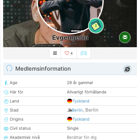
1
Evgengeniu
Lång tid
4
Medlemsinformation
Age
28 år gammal
Här för
Allvarligt förhållande
Land
Tyskland
Berlin
Stad
Berlin
,
Origins
Tyskland
Civil status
Single
Akademisk nivå
Berättar för dig