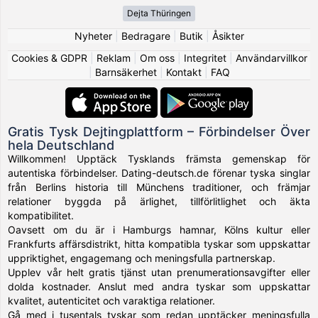
Dejta Thüringen
Nyheter
|
Bedragare
|
Butik
|
Åsikter
Cookies & GDPR
|
Reklam
|
Om oss
|
Integritet
|
Användarvillkor
|
Barnsäkerhet
|
Kontakt
|
FAQ
Gratis Tysk Dejtingplattform – Förbindelser Över
hela Deutschland
Willkommen! Upptäck Tysklands främsta gemenskap för
autentiska förbindelser. Dating-deutsch.de förenar tyska singlar
från Berlins historia till Münchens traditioner, och främjar
relationer byggda på ärlighet, tillförlitlighet och äkta
kompatibilitet.
Oavsett om du är i Hamburgs hamnar, Kölns kultur eller
Frankfurts affärsdistrikt, hitta kompatibla tyskar som uppskattar
uppriktighet, engagemang och meningsfulla partnerskap.
Upplev vår helt gratis tjänst utan prenumerationsavgifter eller
dolda kostnader. Anslut med andra tyskar som uppskattar
kvalitet, autenticitet och varaktiga relationer.
Gå med i tusentals tyskar som redan upptäcker meningsfulla