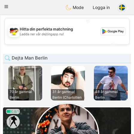
Deutsch
Dating
Toggle
Mode
Logga in
navigation
💖
Hitta din perfekta matchning
💖
Ladda ner vår dejtingapp nu!
💕
💕
Dejta Man Berlin
70 år gammal
31 år gammal
48 år gammal
Berlin
Berlin (Charlotten
Berlin
0.8/1