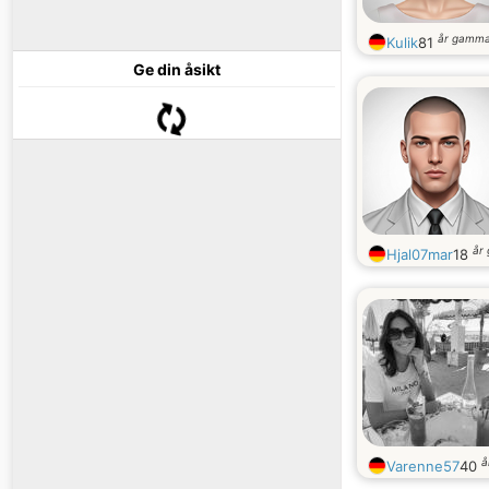
år gamma
Kulik
81
Ge din åsikt
år
Hjal07mar
18
å
Varenne57
40