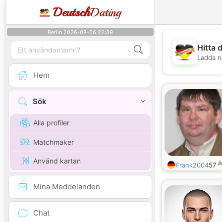
Deutsch
Dating
Berlin 2026-08-06 22:39
Hitta 
Ladda n
Hem
Sök
Alla profiler
Matchmaker
Använd kartan
å
Frank2004
57
Mina Meddelanden
Chat