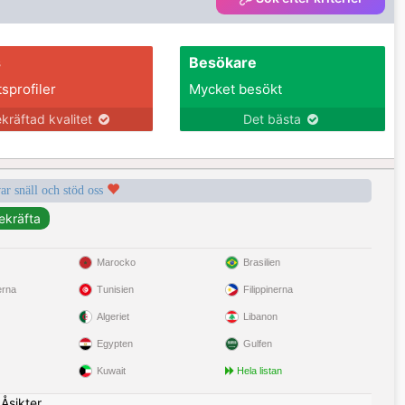
s
Besökare
tsprofiler
Mycket besökt
kräftad kvalitet
Det bästa
var snäll och stöd oss
Marocko
Brasilien
erna
Tunisien
Filippinerna
Algeriet
Libanon
Egypten
Gulfen
Kuwait
Hela listan
|
Åsikter