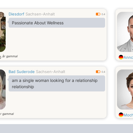
Diesdorf
Sachsen-Anhalt
0.4
Passionate About Wellness
år gammal
0
Annc
Bad Suderode
Sachsen-Anhalt
0.4
am a single woman looking for a relationship
relationship
år gammal
Moc