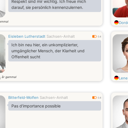
Respekt sind mir wichtig. Ich freue mich
darauf, sie persönlich kennenzulernen.
gammal
Dord
Eisleben Lutherstadt
Sachsen-Anhalt
0.4
Ich bin neu hier, ein unkomplizierter,
umgänglicher Mensch, der Klarheit und
Offenheit sucht
år gammal
8
Lene
Bitterfeld-Wolfen
Sachsen-Anhalt
0.4
Pas d'importance possible