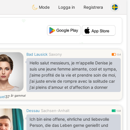
Mode
Logga in
Registrera
💖
💕
Bad Lausick
Saxony
0.4
Hello salut messieurs, je m'appelle Denise je
suis une jeune femme aimante, cool et sympa,
j'aime profité de la vie et prendre soin de moi,
j'ai juste envie de rompre avec la solitude car
j'ai pleins d'amour et d'affection a donner
år gammal
uel
37
Dessau
Sachsen-Anhalt
0.8
Ich bin eine offene, ehrliche und liebevolle
Person, die das Leben gerne genießt und