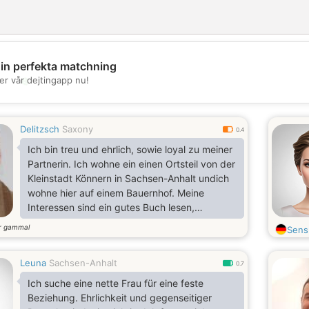
din perfekta matchning
💖
er vår dejtingapp nu!
💕
Delitzsch
Saxony
0.4
Ich bin treu und ehrlich, sowie loyal zu meiner
Partnerin. Ich wohne ein einen Ortsteil von der
Kleinstadt Könnern in Sachsen-Anhalt undich
wohne hier auf einem Bauernhof. Meine
Interessen sind ein gutes Buch lesen,
spazieren gehen Tiere und Landwirtschaft
r gammal
Sens
und Internet
Leuna
Sachsen-Anhalt
0.7
Ich suche eine nette Frau für eine feste
Beziehung. Ehrlichkeit und gegenseitiger