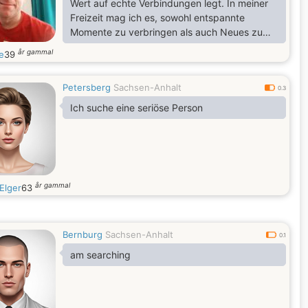
Wert auf echte Verbindungen legt. In meiner
Freizeit mag ich es, sowohl entspannte
Momente zu verbringen als auch Neues zu
erleben.
år gammal
e
39
Petersberg
Sachsen-Anhalt
0.3
Ich suche eine seriöse Person
år gammal
Elger
63
Bernburg
Sachsen-Anhalt
0.1
am searching