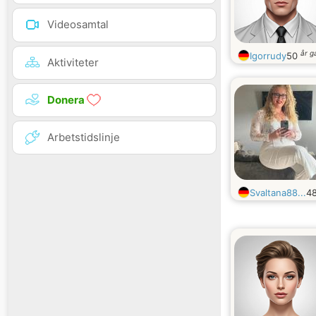
Videosamtal
år 
Igorrudy
50
Aktiviteter
Donera
Arbetstidslinje
Svaltana88...
4