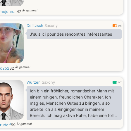
år gammal
nejohn...
47
Delitzsch
Saxony
0.5
J'suis ici pour des rencontres intéressantes
år gammal
lo252
32
Wurzen
Saxony
0.7
Ich bin ein fröhlicher, romantischer Mann mit
einem ruhigen, freundlichen Charakter. Ich
mag es, Menschen Gutes zu bringen, also
arbeite ich als Ringingenieur in meinem
Bereich. Ich mag aktive Ruhe, habe eine tolle
Zeit irgendwo an einem unbekannten Ort mit
år gammal
rudolf
59
guter Gesellschaft. Ich bin kein Junge - ich