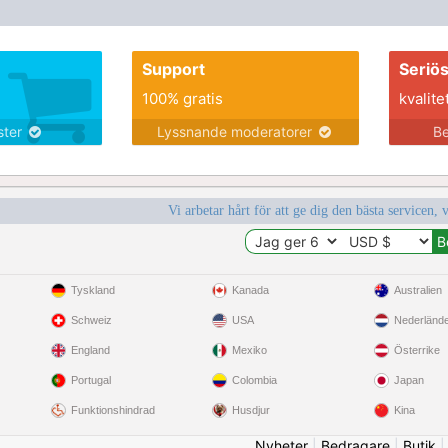
Support
Seriö
100% gratis
kvalite
nster
Lyssnande moderatorer
Be
Vi arbetar hårt för att ge dig den bästa servicen, 
Tyskland
Kanada
Australien
Schweiz
USA
Nederländ
England
Mexiko
Österrike
Portugal
Colombia
Japan
Funktionshindrad
Husdjur
Kina
Nyheter
|
Bedragare
|
Butik