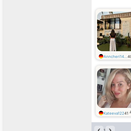
Anncheri14...
4
Kateeva122
41
1