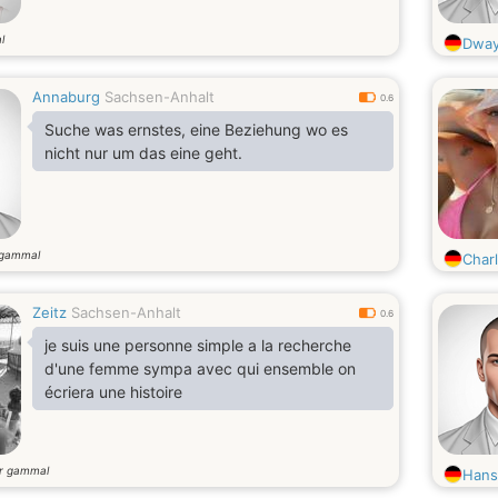
l
Dway
Annaburg
Sachsen-Anhalt
0.6
Suche was ernstes, eine Beziehung wo es
nicht nur um das eine geht.
 gammal
Char
Zeitz
Sachsen-Anhalt
0.6
je suis une personne simple a la recherche
d'une femme sympa avec qui ensemble on
écriera une histoire
r gammal
Hans