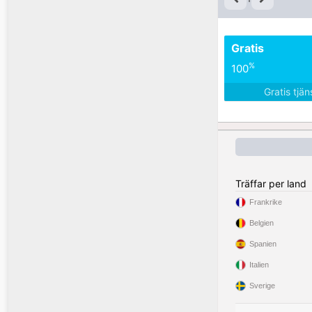
Gratis
%
100
Gratis tjä
Träffar per land
Frankrike
Belgien
Spanien
Italien
Sverige