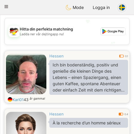
Deutsch
Dating
Toggle
Mode
Logga in
navigation
💖
Hitta din perfekta matchning
💖
Ladda ner vår dejtingapp nu!
💕
💕
Hessen
0.1
Ich bin bodenständig, positiv und
genieße die kleinen Dinge des
Lebens – einen Spaziergang, einen
guten Kaffee, spontane Abenteuer
oder einfach Zeit mit dem richtigen
Menschen zu verbringen. Ich
år gammal
Karl01
43
glaube, die stärksten Beziehungen
basieren auf Vertrauen, Respekt und
Hessen
der Fähigkeit, gemeinsam zu lachen.
0.4
Ich suche jemanden, der authentisch
À la recherche d’un homme sérieux
ist, Ehrlichkeit schätzt und sich eine
bedeutungsvolle Beziehung