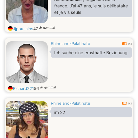
was ich tue.
france. J’ai 47 ans, je suis célibataire
et je vis seule
år gammal
Jjpoussins
47
Rhineland-Palatinate
0.3
Ich suche eine ernsthafte Beziehung
år gammal
Richard221
56
Rhineland-Palatinate
0.2
im 22