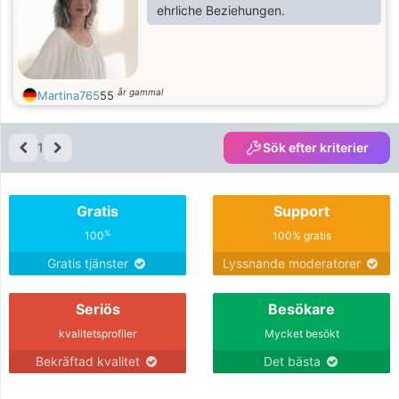
ehrliche Beziehungen.
år gammal
Martina765
55
1
Sök efter kriterier
Gratis
Support
%
100
100% gratis
Gratis tjänster
Lyssnande moderatorer
Seriös
Besökare
kvalitetsprofiler
Mycket besökt
Bekräftad kvalitet
Det bästa