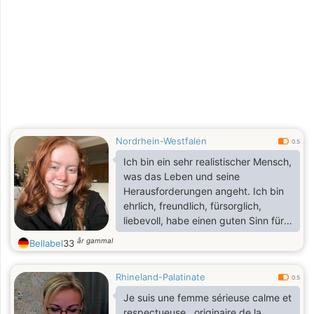
Nordrhein-Westfalen
0.5
Ich bin ein sehr realistischer Mensch,
was das Leben und seine
Herausforderungen angeht. Ich bin
ehrlich, freundlich, fürsorglich,
liebevoll, habe einen guten Sinn für
Humor, bin unkompliziert, eine
år gammal
Bellabel
33
Freidenkerin, vertrauenswürdig und
respektiere das Leben anderer. Ich
Rhineland-Palatinate
lebe mein Leben, wie es kommt, und
0.5
mache mir keine Sorgen um morgen,
Je suis une femme sérieuse calme et
denn es wird immer da sein, egal
respectueuse , originaire de la