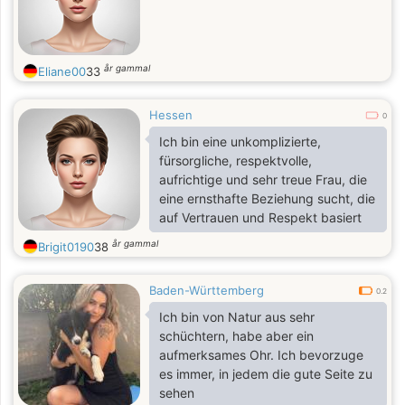
wünscht. Wenn du das auch suchst,
freue ich mich, von dir zu hören.
år gammal
Eliane00
33
Hessen
0
Ich bin eine unkomplizierte,
fürsorgliche, respektvolle,
aufrichtige und sehr treue Frau, die
eine ernsthafte Beziehung sucht, die
auf Vertrauen und Respekt basiert
år gammal
Brigit0190
38
Baden-Württemberg
0.2
Ich bin von Natur aus sehr
schüchtern, habe aber ein
aufmerksames Ohr. Ich bevorzuge
es immer, in jedem die gute Seite zu
sehen