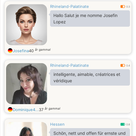
Rhineland-Palatinate
0.3
Hallo Salut je me nomme Josefin
Lopez
år gammal
Josefina
40
Rhineland-Palatinate
0.4
intelligente, aimable, créatrices et
véridique
år gammal
Dominique4...
37
Hessen
0.8
Schön, nett und offen für ernste und