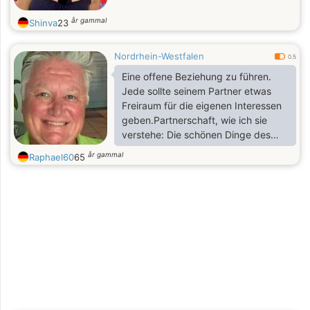
år gammal
Shinva
23
Nordrhein-Westfalen
0.5
Eine offene Beziehung zu führen.
Jede sollte seinem Partner etwas
Freiraum für die eigenen Interessen
geben.Partnerschaft, wie ich sie
verstehe: Die schönen Dinge des
Lebens zu teilen, ohne seine
år gammal
Raphael60
65
Eigenständigkeit zu verlieren. Sich
bereichern, nicht einschränken.
Neugierig bleiben, aufmerksam,
interessiert aneinander.