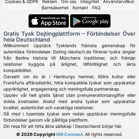
Cookies & GDPR
|
Reklam
|
Om oss
|
Integritet
|
Användarvillkor
|
Barnsäkerhet
|
Kontakt
|
FAQ
Gratis Tysk Dejtingplattform – Förbindelser Över
hela Deutschland
Willkommen! Upptäck Tysklands främsta gemenskap för
autentiska förbindelser. Dating-deutsch.de förenar tyska singlar
från Berlins historia till Münchens traditioner, och främjar
relationer byggda på ärlighet, tillförlitlighet och äkta
kompatibilitet.
Oavsett om du är i Hamburgs hamnar, Kölns kultur eller
Frankfurts affärsdistrikt, hitta kompatibla tyskar som uppskattar
uppriktighet, engagemang och meningsfulla partnerskap.
Upplev vår helt gratis tjänst utan prenumerationsavgifter eller
dolda kostnader. Anslut med andra tyskar som uppskattar
kvalitet, autenticitet och varaktiga relationer.
Gå med i tusentals tyskar som redan upptäcker meningsfulla
förbindelser genom vår pålitliga plattform.
Din resa för att hitta äkta sällskap i Deutschland börjar här.
© 2026 Copyright
ISN Connect
.
All rights reserved.