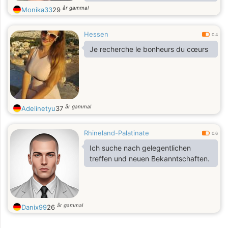
år gammal
Monika33
29
Hessen
0.4
Je recherche le bonheurs du cœurs
år gammal
Adelinetyu
37
Rhineland-Palatinate
0.6
Ich suche nach gelegentlichen
treffen und neuen Bekanntschaften.
år gammal
Danix99
26