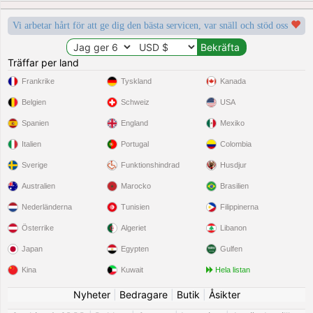
Vi arbetar hårt för att ge dig den bästa servicen, var snäll och stöd oss
Träffar per land
Frankrike
Tyskland
Kanada
Belgien
Schweiz
USA
Spanien
England
Mexiko
Italien
Portugal
Colombia
Sverige
Funktionshindrad
Husdjur
Australien
Marocko
Brasilien
Nederländerna
Tunisien
Filippinerna
Österrike
Algeriet
Libanon
Japan
Egypten
Gulfen
Kina
Kuwait
Hela listan
Nyheter
|
Bedragare
|
Butik
|
Åsikter