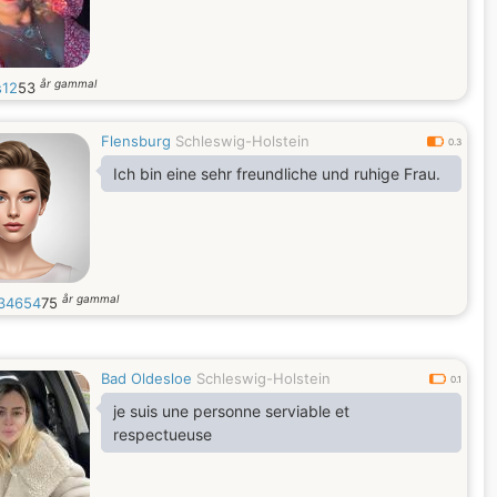
år gammal
12
53
Flensburg
Schleswig-Holstein
0.3
Ich bin eine sehr freundliche und ruhige Frau.
år gammal
34654
75
Bad Oldesloe
Schleswig-Holstein
0.1
je suis une personne serviable et
respectueuse