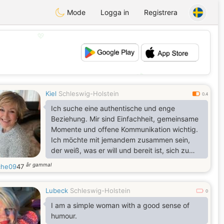
Mode
Logga in
Registrera
💖
💕
Kiel
Schleswig-Holstein
0.4
Ich suche eine authentische und enge
Beziehung. Mir sind Einfachheit, gemeinsame
Momente und offene Kommunikation wichtig.
Ich möchte mit jemandem zusammen sein,
der weiß, was er will und bereit ist, sich zu
binden.
år gammal
che09
47
Lubeck
Schleswig-Holstein
0
I am a simple woman with a good sense of
humour.