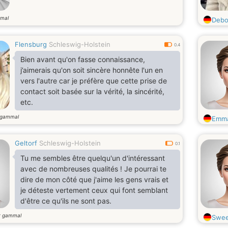
mal
Debo
Flensburg
Schleswig-Holstein
0.4
Bien avant qu'on fasse connaissance,
j’aimerais qu'on soit sincère honnête l'un en
vers l'autre car je préfère que cette prise de
contact soit basée sur la vérité, la sincérité,
etc.
 gammal
Emm
Geltorf
Schleswig-Holstein
0.1
Tu me sembles être quelqu'un d'intéressant
avec de nombreuses qualités ! Je pourrai te
dire de mon côté que j'aime les gens vrais et
je déteste vertement ceux qui font semblant
d'être ce qu'ils ne sont pas.
r gammal
Swee