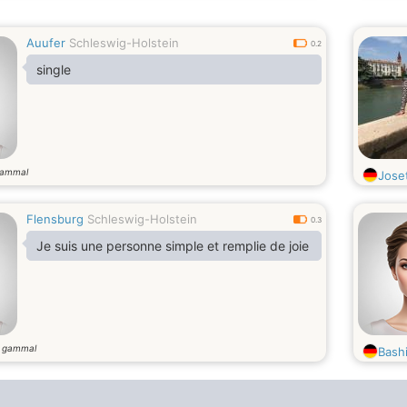
Auufer
Schleswig-Holstein
0.2
single
gammal
Jose
Flensburg
Schleswig-Holstein
0.3
Je suis une personne simple et remplie de joie
r gammal
Bash