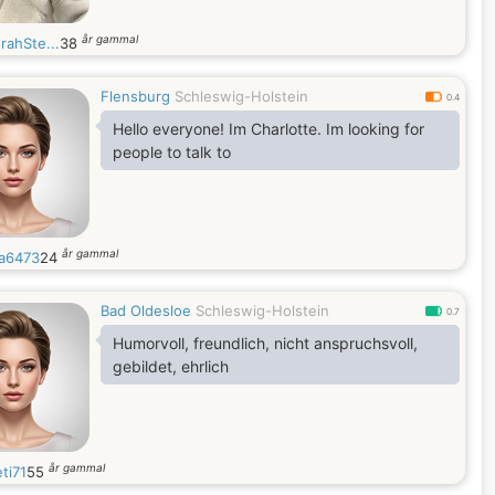
år gammal
rahSte...
38
Flensburg
Schleswig-Holstein
0.4
Hello everyone! Im Charlotte. Im looking for
people to talk to
år gammal
a6473
24
Bad Oldesloe
Schleswig-Holstein
0.7
Humorvoll, freundlich, nicht anspruchsvoll,
gebildet, ehrlich
år gammal
ti71
55