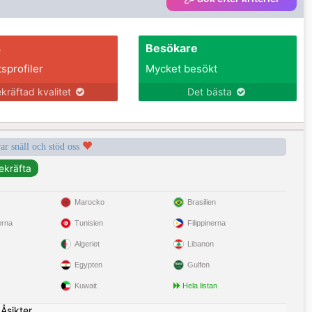
s
Besökare
tsprofiler
Mycket besökt
kräftad kvalitet
Det bästa
var snäll och stöd oss
Marocko
Brasilien
erna
Tunisien
Filippinerna
Algeriet
Libanon
Egypten
Gulfen
Kuwait
Hela listan
|
Åsikter