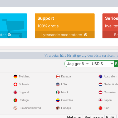
Support
Seriö
100% gratis
kvalite
nster
Lyssnande moderatorer
Be
Vi arbetar hårt för att ge dig den bästa servicen, 
Tyskland
Kanada
Australien
Schweiz
USA
Nederländ
England
Mexiko
Österrike
Portugal
Colombia
Japan
Funktionshindrad
Husdjur
Kina
Nyheter
|
Bedragare
|
Butik