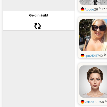
år gam
Abcde
26
Ge din åsikt
år
Lpo25417
40
å
Valerie587
56