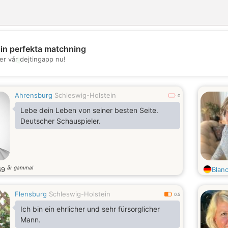
din perfekta matchning
💖
er vår dejtingapp nu!
💕
Ahrensburg
Schleswig-Holstein
0
Lebe dein Leben von seiner besten Seite.
Deutscher Schauspieler.
år gammal
69
Blan
Flensburg
Schleswig-Holstein
0.5
Ich bin ein ehrlicher und sehr fürsorglicher
Mann.