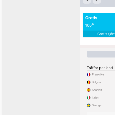
Gratis
%
100
Gratis tjä
Träffar per land
Frankrike
Belgien
Spanien
Italien
Sverige